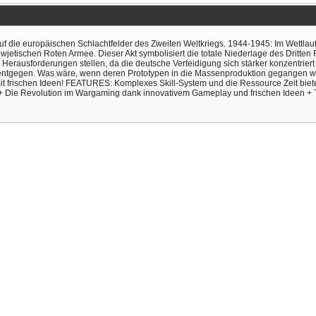
 auf die europäischen Schlachtfelder des Zweiten Weltkriegs. 1944-1945: Im Wettla
owjetischen Roten Armee. Dieser Akt symbolisiert die totale Niederlage des Dritte
 Herausforderungen stellen, da die deutsche Verteidigung sich stärker konzentriert
ät entgegen. Was wäre, wenn deren Prototypen in die Massenproduktion gegangen w
mit frischen Ideen! FEATURES: Komplexes Skill-System und die Ressource Zeit bie
sse + Die Revolution im Wargaming dank innovativem Gameplay und frischen Ideen 