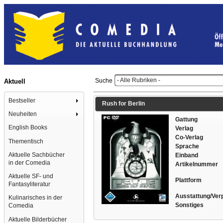
- Alle Rubriken -
Suche
Aktuell
Bestseller
Rush for Berlin
Neuheiten
Gattung
English Books
Verlag
Co-Verlag
Thementisch
Sprache
Aktuelle Sachbücher
Einband
in der Comedia
Artikelnummer
Aktuelle SF- und
Plattform
Fantasyliteratur
Ausstattung/Ver
Kulinarisches in der
Sonstiges
Comedia
Aktuelle Bilderbücher