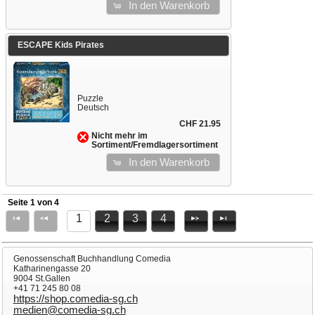
In den Warenkorb
ESCAPE Kids Pirates
Puzzle
Deutsch
CHF 21.95
Nicht mehr im
Sortiment/Fremdlagersortiment
In den Warenkorb
Seite 1 von 4
1
2
3
4
Genossenschaft Buchhandlung Comedia
Katharinengasse 20
9004 St.Gallen
+41 71 245 80 08
https://shop.comedia-sg.ch
medien@comedia-sg.ch