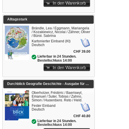
In den Warenkorb
Alltagsstark
Brändle, Lea / Eggmann, Mariangela
/ Kozakiewicz, Nicolai / Zähner, Oliver
/ Bürgi, Sabrina
Kartonierter Einband (Kt)
Deutsch
CHF 39.00
Lieferbar in 24 Stunden.
Bestellschluss 14:00
In den Warenkorb
Durchblick Geografie Geschichte - Ausgabe für die Schweiz 2025
Oberholzer, Frédéric / Baeriswyl,
Emanuel / Suter, Tobias / Zahno,
Simon / Hugenberg, Reto / Held,
Salome / Stulz, Michael
Fester Einband
Deutsch
CHF 40.80
Lieferbar in 24 Stunden.
Bestellschluss 14:00