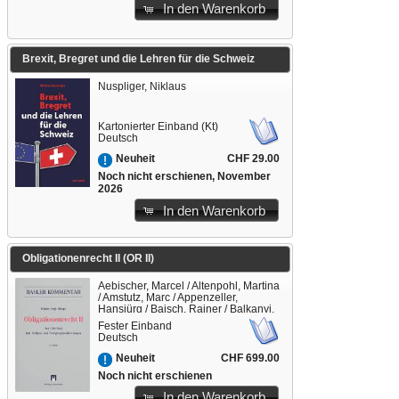
In den Warenkorb
Brexit, Bregret und die Lehren für die Schweiz
Nuspliger, Niklaus
Kartonierter Einband (Kt)
Deutsch
CHF 29.00
Neuheit
Noch nicht erschienen, November
2026
In den Warenkorb
Obligationenrecht II (OR II)
Aebischer, Marcel / Altenpohl, Martina
/ Amstutz, Marc / Appenzeller,
Hansjürg / Baisch, Rainer / Balkanyi,
Patrick / Bänziger, Michael /
Fester Einband
Baudenbacher, Carl / Baur, David /
Deutsch
Blaeser, Alexander / Camp, Raphaël /
Chappuis, Fernand / Daeniker,
CHF 699.00
Neuheit
Daniel / Dettwiler, Emanuel / du
Noch nicht erschienen
Pasquier, Shelby / Dubs, Dieter /
Duss, Nadina / Eckert, Martin K. /
In den Warenkorb