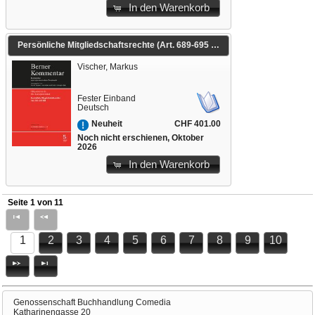
In den Warenkorb
Persönliche Mitgliedschaftsrechte (Art. 689-695 OR)
Vischer, Markus
Fester Einband
Deutsch
CHF 401.00
Neuheit
Noch nicht erschienen, Oktober
2026
In den Warenkorb
Seite 1 von 11
1
2
3
4
5
6
7
8
9
10
Genossenschaft Buchhandlung Comedia
Katharinengasse 20