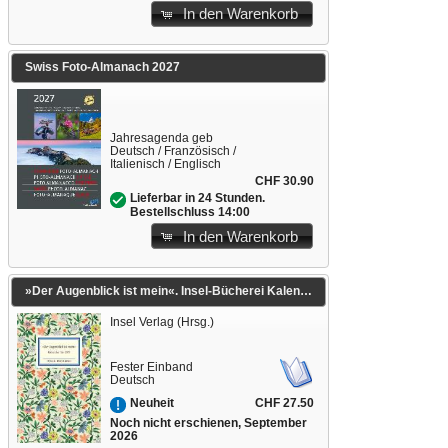
In den Warenkorb
Swiss Foto-Almanach 2027
Jahresagenda geb
Deutsch / Französisch /
Italienisch / Englisch
CHF 30.90
Lieferbar in 24 Stunden.
Bestellschluss 14:00
In den Warenkorb
»Der Augenblick ist mein«. Insel-Bücherei Kalender für 2027
Insel Verlag (Hrsg.)
Fester Einband
Deutsch
CHF 27.50
Neuheit
Noch nicht erschienen, September
2026