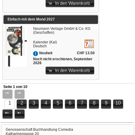
In den Warenkorb
Einfach mit dem Mond 2027
Neumann Verlage GmbH & Co. KG
(Geschaffen)
Kalender (Kal)
Deutsch
CHF 13.50
Neuheit
Noch nicht erschienen, September
2026
In den Warenkorb
Seite 1 von 10
1
2
3
4
5
6
7
8
9
10
Genossenschaft Buchhandlung Comedia
Katharinengasse 20