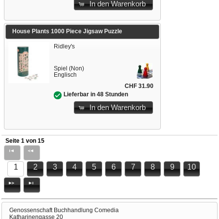
In den Warenkorb
House Plants 1000 Piece Jigsaw Puzzle
Ridley's
Spiel (Non)
Englisch
CHF 31.90
Lieferbar in 48 Stunden
In den Warenkorb
Seite 1 von 15
1
2
3
4
5
6
7
8
9
10
Genossenschaft Buchhandlung Comedia
Katharinengasse 20