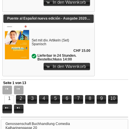
In den Warenkorb
Puente al Español nueva edición - Ausgabe 2020
Set mit div. Artikeln (Set)
Spanisch
CHF 15.00
Lieferbar in 24 Stunden.
Bestellschluss 14:00
In den Warenkorb
Seite 1 von 13
1
2
3
4
5
6
7
8
9
10
Genossenschaft Buchhandlung Comedia
Katharinengasse 20