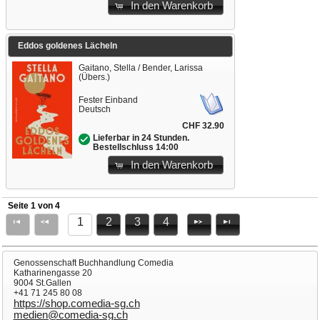
In den Warenkorb
Eddos goldenes Lächeln
Gaitano, Stella / Bender, Larissa
(Übers.)
Fester Einband
Deutsch
CHF 32.90
Lieferbar in 24 Stunden.
Bestellschluss 14:00
In den Warenkorb
Seite 1 von 4
1
2
3
4
Genossenschaft Buchhandlung Comedia
Katharinengasse 20
9004 St.Gallen
+41 71 245 80 08
https://shop.comedia-sg.ch
medien@comedia-sg.ch