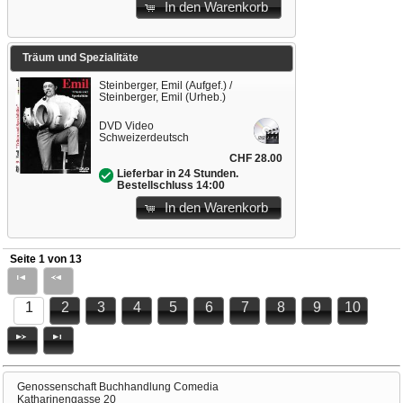
In den Warenkorb
Träum und Spezialitäte
Steinberger, Emil (Aufgef.) /
Steinberger, Emil (Urheb.)
DVD Video
Schweizerdeutsch
CHF 28.00
Lieferbar in 24 Stunden.
Bestellschluss 14:00
In den Warenkorb
Seite 1 von 13
1
2
3
4
5
6
7
8
9
10
Genossenschaft Buchhandlung Comedia
Katharinengasse 20