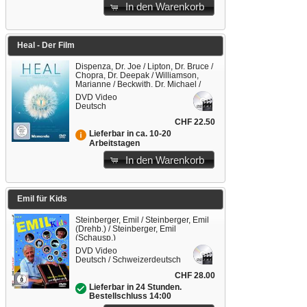
In den Warenkorb
Heal - Der Film
Dispenza, Dr. Joe / Lipton, Dr. Bruce /
Chopra, Dr. Deepak / Williamson,
Marianne / Beckwith, Dr. Michael /
Braden, Gregg / William, Anthony /
DVD Video
Moorjani, Anita
Deutsch
CHF 22.50
Lieferbar in ca. 10-20
Arbeitstagen
In den Warenkorb
Emil für Kids
Steinberger, Emil / Steinberger, Emil
(Drehb.) / Steinberger, Emil
(Schausp.)
DVD Video
Deutsch / Schweizerdeutsch
CHF 28.00
Lieferbar in 24 Stunden.
Bestellschluss 14:00