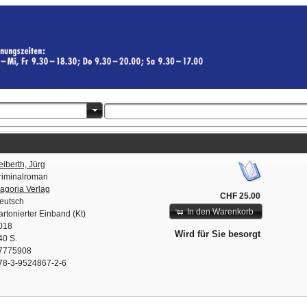
eiberth, Jürg
riminalroman
agoria Verlag
CHF 25.00
eutsch
In den Warenkorb
artonierter Einband (Kt)
018
Wird für Sie besorgt
40 S.
7775908
78-3-9524867-2-6