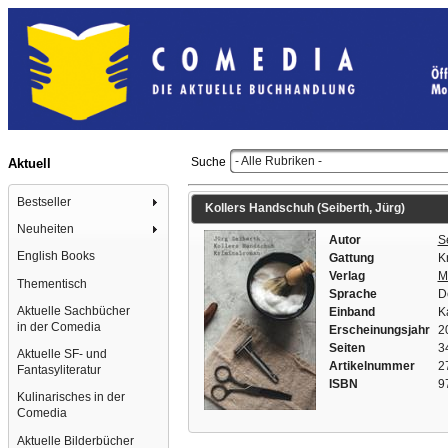
- Alle Rubriken -
Suche
Aktuell
Bestseller
Kollers Handschuh (Seiberth, Jürg)
Neuheiten
Autor
S
English Books
Gattung
K
Verlag
M
Thementisch
Sprache
D
Aktuelle Sachbücher
Einband
K
in der Comedia
Erscheinungsjahr
2
Seiten
3
Aktuelle SF- und
Artikelnummer
2
Fantasyliteratur
ISBN
9
Kulinarisches in der
Comedia
Aktuelle Bilderbücher