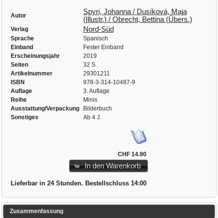
Spyri, Johanna / Dusíková, Maja
Autor
(Illustr.) / Obrecht, Bettina (Übers.)
Nord-Süd
Verlag
Sprache
Spanisch
Einband
Fester Einband
Erscheinungsjahr
2019
Seiten
32 S.
Artikelnummer
29301211
ISBN
978-3-314-10487-9
Auflage
3. Auflage
Reihe
Minis
Ausstattung/Verpackung
Bilderbuch
Sonstiges
Ab 4 J.
CHF 14.90
In den Warenkorb
Lieferbar in 24 Stunden. Bestellschluss 14:00
Zusammenfassung