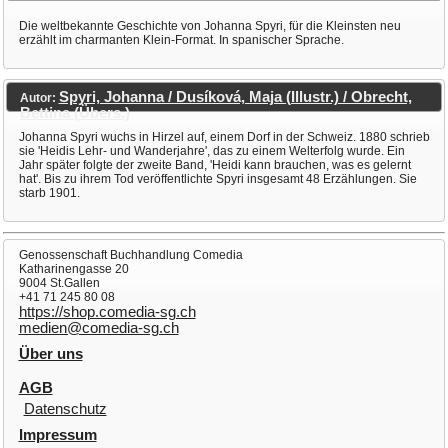
Die weltbekannte Geschichte von Johanna Spyri, für die Kleinsten neu
erzählt im charmanten Klein-Format. In spanischer Sprache.
Spyri, Johanna / Dusíková, Maja (Illustr.) / Obrecht,
Autor:
Bettina (Übers.)
Johanna Spyri wuchs in Hirzel auf, einem Dorf in der Schweiz. 1880 schrieb
sie 'Heidis Lehr- und Wanderjahre', das zu einem Welterfolg wurde. Ein
Jahr später folgte der zweite Band, 'Heidi kann brauchen, was es gelernt
hat'. Bis zu ihrem Tod veröffentlichte Spyri insgesamt 48 Erzählungen. Sie
starb 1901.
Genossenschaft Buchhandlung Comedia
Katharinengasse 20
9004 St.Gallen
+41 71 245 80 08
https://shop.comedia-sg.ch
medien@comedia-sg.ch
Über uns
AGB
Datenschutz
Impressum