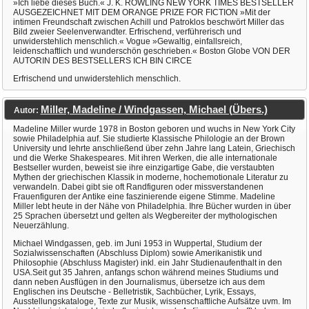
»Ich liebe dieses Buch.« J. K. ROWLING NEW YORK TIMES BESTSELLER
AUSGEZEICHNET MIT DEM ORANGE PRIZE FOR FICTION »Mit der
intimen Freundschaft zwischen Achill und Patroklos beschwört Miller das
Bild zweier Seelenverwandter. Erfrischend, verführerisch und
unwiderstehlich menschlich.« Vogue »Gewaltig, einfallsreich,
leidenschaftlich und wunderschön geschrieben.« Boston Globe VON DER
AUTORIN DES BESTSELLERS ICH BIN CIRCE
Erfrischend und unwiderstehlich menschlich.
Miller, Madeline / Windgassen, Michael (Übers.)
Autor:
Madeline Miller wurde 1978 in Boston geboren und wuchs in New York City
sowie Philadelphia auf. Sie studierte Klassische Philologie an der Brown
University und lehrte anschließend über zehn Jahre lang Latein, Griechisch
und die Werke Shakespeares. Mit ihren Werken, die alle internationale
Bestseller wurden, beweist sie ihre einzigartige Gabe, die verstaubten
Mythen der griechischen Klassik in moderne, hochemotionale Literatur zu
verwandeln. Dabei gibt sie oft Randfiguren oder missverstandenen
Frauenfiguren der Antike eine faszinierende eigene Stimme. Madeline
Miller lebt heute in der Nähe von Philadelphia. Ihre Bücher wurden in über
25 Sprachen übersetzt und gelten als Wegbereiter der mythologischen
Neuerzählung.
Michael Windgassen, geb. im Juni 1953 in Wuppertal, Studium der
Sozialwissenschaften (Abschluss Diplom) sowie Amerikanistik und
Philosophie (Abschluss Magister) inkl. ein Jahr Studienaufenthalt in den
USA.Seit gut 35 Jahren, anfangs schon während meines Studiums und
dann neben Ausflügen in den Journalismus, übersetze ich aus dem
Englischen ins Deutsche - Belletristik, Sachbücher, Lyrik, Essays,
Ausstellungskataloge, Texte zur Musik, wissenschaftliche Aufsätze uvm. Im