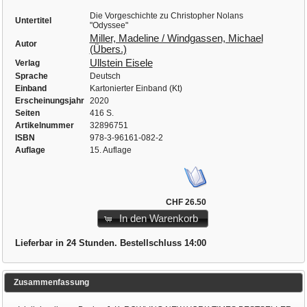
Die Vorgeschichte zu Christopher Nolans
Untertitel
"Odyssee"
Miller, Madeline / Windgassen, Michael
Autor
(Übers.)
Ullstein Eisele
Verlag
Sprache
Deutsch
Einband
Kartonierter Einband (Kt)
Erscheinungsjahr
2020
Seiten
416 S.
Artikelnummer
32896751
ISBN
978-3-96161-082-2
Auflage
15. Auflage
CHF 26.50
In den Warenkorb
Lieferbar in 24 Stunden. Bestellschluss 14:00
Zusammenfassung