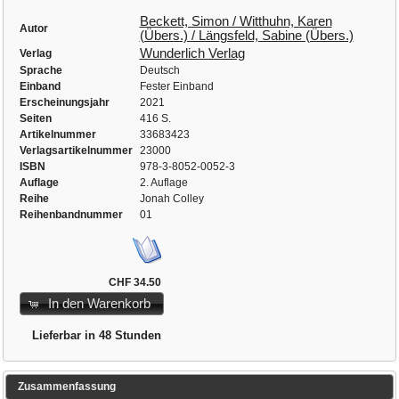
Beckett, Simon / Witthuhn, Karen
Autor
(Übers.) / Längsfeld, Sabine (Übers.)
Wunderlich Verlag
Verlag
Sprache
Deutsch
Einband
Fester Einband
Erscheinungsjahr
2021
Seiten
416 S.
Artikelnummer
33683423
Verlagsartikelnummer
23000
ISBN
978-3-8052-0052-3
Auflage
2. Auflage
Reihe
Jonah Colley
Reihenbandnummer
01
CHF 34.50
In den Warenkorb
Lieferbar in 48 Stunden
Zusammenfassung