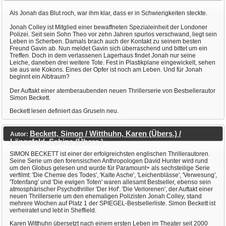
Als Jonah das Blut roch, war ihm klar, dass er in Schwierigkeiten steckte.
Jonah Colley ist Mitglied einer bewaffneten Spezialeinheit der Londoner
Polizei. Seit sein Sohn Theo vor zehn Jahren spurlos verschwand, liegt sein
Leben in Scherben. Damals brach auch der Kontakt zu seinem besten
Freund Gavin ab. Nun meldet Gavin sich überraschend und bittet um ein
Treffen. Doch in dem verlassenen Lagerhaus findet Jonah nur seine
Leiche, daneben drei weitere Tote. Fest in Plastikplane eingewickelt, sehen
sie aus wie Kokons. Eines der Opfer ist noch am Leben. Und für Jonah
beginnt ein Albtraum?
Der Auftakt einer atemberaubenden neuen Thrillerserie von Bestsellerautor
Simon Beckett.
Beckett lesen definiert das Gruseln neu.
Beckett, Simon / Witthuhn, Karen (Übers.) /
Autor:
Längsfeld, Sabine (Übers.)
SIMON BECKETT ist einer der erfolgreichsten englischen Thrillerautoren.
Seine Serie um den forensischen Anthropologen David Hunter wird rund
um den Globus gelesen und wurde für Paramount+ als sechsteilige Serie
verfilmt: 'Die Chemie des Todes', 'Kalte Asche', 'Leichenblässe', 'Verwesung',
'Totenfang' und 'Die ewigen Toten' waren allesamt Bestseller, ebenso sein
atmosphärischer Psychothriller 'Der Hof'. 'Die Verlorenen', der Auftakt einer
neuen Thrillerserie um den ehemaligen Polizisten Jonah Colley, stand
mehrere Wochen auf Platz 1 der SPIEGEL-Bestsellerliste. Simon Beckett ist
verheiratet und lebt in Sheffield.
Karen Witthuhn übersetzt nach einem ersten Leben im Theater seit 2000