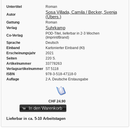
Untertitel
Roman
Sosa Villada, Camila / Becker, Svenja
Autor
(Übers.)
Gattung
Roman
Suhrkamp
Verlag
POD-Titel, lieferbar in 2-3 Wochen
Co-Verlag
(Imprint/Brand)
Sprache
Deutsch
Einband
Kartonierter Einband (Kt)
Erscheinungsjahr
2021
Seiten
220 S.
Artikelnummer
33778263
Verlagsartikelnummer
ST 5118
ISBN
978-3-518-47118-0
Auflage
2 A. Deutsche Erstausgabe
CHF 24.90
In den Warenkorb
Lieferbar in ca. 5-10 Arbeitstagen