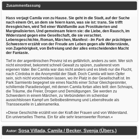
Zusammenfassung
Hass verjagt Camila von zu Hause. Sie geht in die Stadt, auf der Suche
nach einem Ort, an dem sie feiern kann, was sie ist: trans. Sie trifft
ihresgleichen, wird Teil einer Wahlfamilie aus Prostituierten und
Marginalisierten. Und gemeinsam feiern sie: die Liebe, den Rausch, im
Widerstand gegen eine Gesellschaft, die sie verachtet.
Lebensgeschichte, Roman, Märchen, Manifest -
Im Park der prächtigen
Schwestern
erzählt von der Freude am Leben gegen alle Widerstände,
von Zugehörigkeit, von Befreiung und der alles entscheidenden Macht
der Fantasie.
Tief in der argentinischen Provinz ist es gefährlich, anders zu sein. Wer sich
nicht einordnet, bekommt schnell Gewalt zu spüren, zuallererst vom
eigenen Vater. Bei Camila war das nicht anders und es blieb nur die Flucht,
nach Córdoba in die Anonymität der Stadt. Doch Camila will kein Opfer
sein, sich nicht vorschreiben lassen, wo ihr Platz in der Gesellschaft ist. Im
Park Sarmiento begegnet sie eines Nachts einer Schar Gleichgesinnter,
schillernde Paradiesvögel, mit denen Camila fortan alles teilt: den Schnaps,
die Träume, die Freier, Drogen und Demütigungen. Sie werden zu
Schwestern in einem Märchen, zu Verbündeten im scheinbar
aussichtslosen Kampf um Selbstbestimmung und Lebensfreude als
Transsexuelle in Lateinamerika.
»Diese Geschichte erzählt von der Kraft der Frauen und von Widerstand.
Ein universelles Thema. Ein für alle sehr lesenswerter Roman.«
Sosa Villada, Camila / Becker, Svenja (Übers.)
Autor: