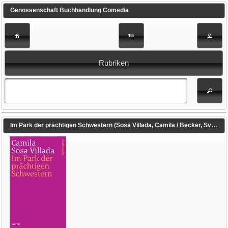
Genossenschaft Buchhandlung Comedia
Rubriken
Im Park der prächtigen Schwestern (Sosa Villada, Camila / Becker, Svenja (Übers.))