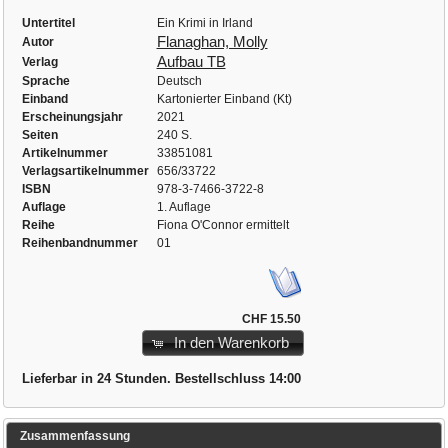
Untertitel
Ein Krimi in Irland
Flanaghan, Molly
Autor
Aufbau TB
Verlag
Sprache
Deutsch
Einband
Kartonierter Einband (Kt)
Erscheinungsjahr
2021
Seiten
240 S.
Artikelnummer
33851081
Verlagsartikelnummer
656/33722
ISBN
978-3-7466-3722-8
Auflage
1. Auflage
Reihe
Fiona O'Connor ermittelt
Reihenbandnummer
01
CHF 15.50
In den Warenkorb
Lieferbar in 24 Stunden. Bestellschluss 14:00
Zusammenfassung