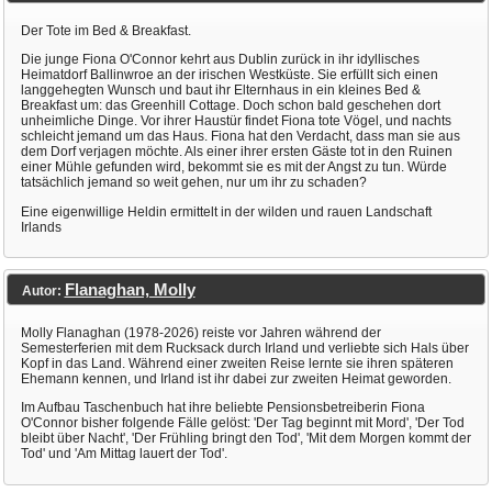
Der Tote im Bed & Breakfast.
Die junge Fiona O'Connor kehrt aus Dublin zurück in ihr idyllisches
Heimatdorf Ballinwroe an der irischen Westküste. Sie erfüllt sich einen
langgehegten Wunsch und baut ihr Elternhaus in ein kleines Bed &
Breakfast um: das Greenhill Cottage. Doch schon bald geschehen dort
unheimliche Dinge. Vor ihrer Haustür findet Fiona tote Vögel, und nachts
schleicht jemand um das Haus. Fiona hat den Verdacht, dass man sie aus
dem Dorf verjagen möchte. Als einer ihrer ersten Gäste tot in den Ruinen
einer Mühle gefunden wird, bekommt sie es mit der Angst zu tun. Würde
tatsächlich jemand so weit gehen, nur um ihr zu schaden?
Eine eigenwillige Heldin ermittelt in der wilden und rauen Landschaft
Irlands
Flanaghan, Molly
Autor:
Molly Flanaghan (1978-2026) reiste vor Jahren während der
Semesterferien mit dem Rucksack durch Irland und verliebte sich Hals über
Kopf in das Land. Während einer zweiten Reise lernte sie ihren späteren
Ehemann kennen, und Irland ist ihr dabei zur zweiten Heimat geworden.
Im Aufbau Taschenbuch hat ihre beliebte Pensionsbetreiberin Fiona
O'Connor bisher folgende Fälle gelöst: 'Der Tag beginnt mit Mord', 'Der Tod
bleibt über Nacht', 'Der Frühling bringt den Tod', 'Mit dem Morgen kommt der
Tod' und 'Am Mittag lauert der Tod'.