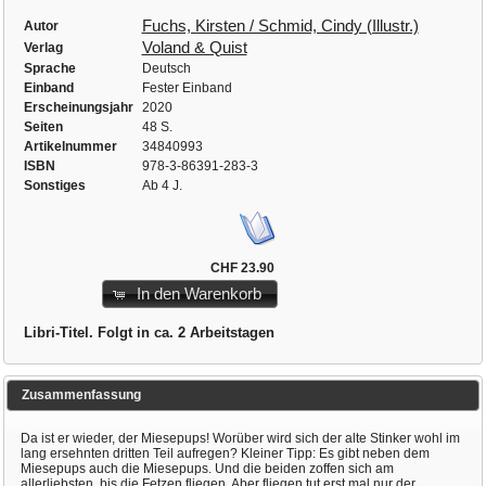
Fuchs, Kirsten / Schmid, Cindy (Illustr.)
Autor
Voland & Quist
Verlag
Sprache
Deutsch
Einband
Fester Einband
Erscheinungsjahr
2020
Seiten
48 S.
Artikelnummer
34840993
ISBN
978-3-86391-283-3
Sonstiges
Ab 4 J.
CHF 23.90
In den Warenkorb
Libri-Titel. Folgt in ca. 2 Arbeitstagen
Zusammenfassung
Da ist er wieder, der Miesepups! Worüber wird sich der alte Stinker wohl im
lang ersehnten dritten Teil aufregen? Kleiner Tipp: Es gibt neben dem
Miesepups auch die Miesepups. Und die beiden zoffen sich am
allerliebsten, bis die Fetzen fliegen. Aber fliegen tut erst mal nur der