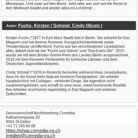
Miesepups. Und zwar auf den Mond. Jetzt ratet, wer sich auf die Reise in
den Weltraum begibt und wieder alles ins Lot bringt ...
Fuchs, Kirsten / Schmid, Cindy (Illustr.)
Autor:
Kirsten Fuchs (*1977 in Karl-Marx-Stadt) lebt in Berlin. Sie schreibt für Das
Magazin und hat diverse Romane, Kurzgeschichtenbände sowie
Theaterstücke veröffentlicht. Fuchs war bei verschiedenen Lesebühnen
aktiv, aktuell liest sie bei "Fuchs und Söhne" und "Des Esels Ohr". 2015
wurde sie mit dem Brüder-Grimm-Preis des Landes Berlin ausgezeichnet,
2016 mit dem Kasseler Förderpreis für komische Literatur und dem
Deutschen Jugendliteraturpreis.
Cindy Schmid (*1976 in Rostock) bemerkte während ihres Jurastudiums,
dass ihr die Kunst mehr liegt als trockene Paragraphen. Sie arbeitet
hauptsächlich mit Collagen - verbindet Dinge, die eigentlich nicht
zusammengehören, und schafft so eine neue, meist humorvolle Realität.
Ihre Arbeiten erscheinen regelmäßig in Das Magazin und anderen
Zeitschriften.
Genossenschaft Buchhandlung Comedia
Katharinengasse 20
9004 St.Gallen
+41 71 245 80 08
https://shop.comedia-sg.ch
medien@comedia-sg.ch