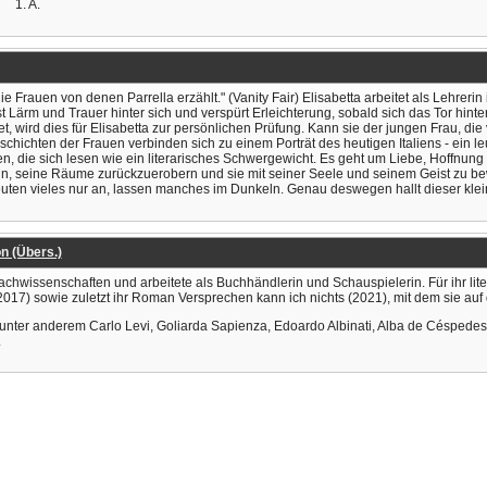
1. A.
die Frauen von denen Parrella erzählt." (Vanity Fair) Elisabetta arbeitet als Lehrerin
st Lärm und Trauer hinter sich und verspürt Erleichterung, sobald sich das Tor hinte
et, wird dies für Elisabetta zur persönlichen Prüfung. Kann sie der jungen Frau, di
 Geschichten der Frauen verbinden sich zu einem Porträt des heutigen Italiens - ei
iten, die sich lesen wie ein literarisches Schwergewicht. Es geht um Liebe, Hoffnu
 sein, seine Räume zurückzuerobern und sie mit seiner Seele und seinem Geist zu 
 deuten vieles nur an, lassen manches im Dunkeln. Genau deswegen hallt dieser k
on (Übers.)
rachwissenschaften und arbeitete als Buchhändlerin und Schauspielerin. Für ihr li
017) sowie zuletzt ihr Roman Versprechen kann ich nichts (2021), mit dem sie auf de
unter anderem Carlo Levi, Goliarda Sapienza, Edoardo Albinati, Alba de Céspedes
.