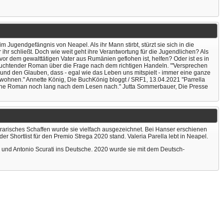
 im Jugendgefängnis von Neapel. Als ihr Mann stirbt, stürzt sie sich in die
r ihr schließt. Doch wie weit geht ihre Verantwortung für die Jugendlichen? Als
e vor dem gewalttätigen Vater aus Rumänien geflohen ist, helfen? Oder ist es in
n leuchtender Roman über die Frage nach dem richtigen Handeln. "'Versprechen
ng und den Glauben, dass - egal wie das Leben uns mitspielt - immer eine ganze
bewohnen." Annette König, Die BuchKönig bloggt / SRF1, 13.04.2021 "Parrella
leine Roman noch lang nach dem Lesen nach." Jutta Sommerbauer, Die Presse
terarisches Schaffen wurde sie vielfach ausgezeichnet. Bei Hanser erschienen
r Shortlist für den Premio Strega 2020 stand. Valeria Parella lebt in Neapel.
 und Antonio Scurati ins Deutsche. 2020 wurde sie mit dem Deutsch-