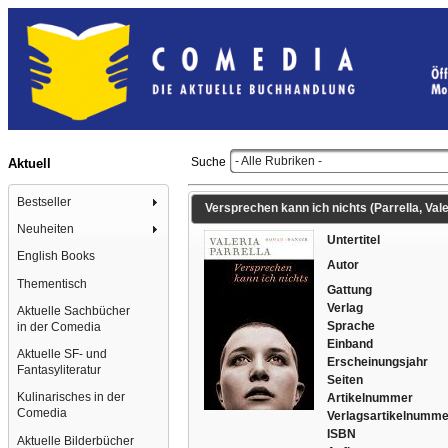
- Alle Rubriken -
Suche
Aktuell
Bestseller
Versprechen kann ich nichts (Parrella, Vale
Neuheiten
Untertitel
English Books
Autor
Thementisch
Gattung
Verlag
Aktuelle Sachbücher
Sprache
in der Comedia
Einband
Aktuelle SF- und
Erscheinungsjahr
Fantasyliteratur
Seiten
Kulinarisches in der
Artikelnummer
Comedia
Verlagsartikelnumme
ISBN
Aktuelle Bilderbücher