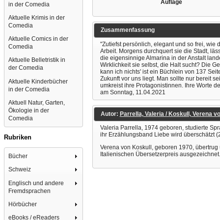
Auflage
in der Comedia
Aktuelle Krimis in der
Comedia
Zusammenfassung
Aktuelle Comics in der
"Zutiefst persönlich, elegant und so frei, wie 
Comedia
Arbeit. Morgens durchquert sie die Stadt, läs
die eigensinnige Almarina in der Anstalt land
Aktuelle Belletristik in
Wirklichkeit sie selbst, die Halt sucht? Die
der Comedia
kann ich nichts' ist ein Büchlein von 137 Se
Zukunft vor uns liegt. Man sollte nur bereit
Aktuelle Kinderbücher
umkreist ihre Protagonistinnen. Ihre Worte
in der Comedia
am Sonntag, 11.04.2021
Aktuell Natur, Garten,
Ökologie in der
Autor:
Parrella, Valeria / Koskull, Verena v
Comedia
Valeria Parrella, 1974 geboren, studierte Sp
ihr Erzählungsband Liebe wird überschätzt (2
Rubriken
Verena von Koskull, geboren 1970, übertrug 
Italienischen Übersetzerpreis ausgezeichnet
Bücher
Schweiz
Englisch und andere
Fremdsprachen
Hörbücher
eBooks / eReaders