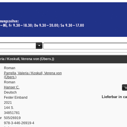
ria / Koskull, Verena von (Übers.))
Roman
Parrella, Valeria / Koskull, Verena von
(Übers.)
Roman
Hanser C.
Deutsch
Lieferbar in c
Fester Einband
2021
144 S.
34851781
r
505/26919
978-3-446-26919-4