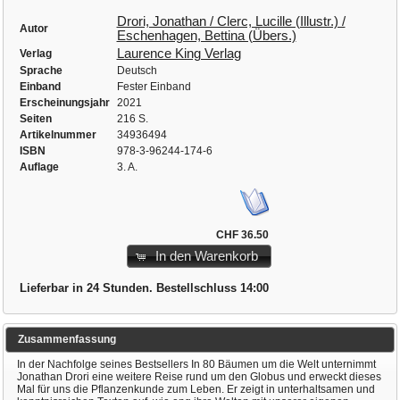
Drori, Jonathan / Clerc, Lucille (Illustr.) /
Autor
Eschenhagen, Bettina (Übers.)
Laurence King Verlag
Verlag
Sprache
Deutsch
Einband
Fester Einband
Erscheinungsjahr
2021
Seiten
216 S.
Artikelnummer
34936494
ISBN
978-3-96244-174-6
Auflage
3. A.
CHF 36.50
In den Warenkorb
Lieferbar in 24 Stunden. Bestellschluss 14:00
Zusammenfassung
In der Nachfolge seines Bestsellers In 80 Bäumen um die Welt unternimmt
Jonathan Drori eine weitere Reise rund um den Globus und erweckt dieses
Mal für uns die Pflanzenkunde zum Leben. Er zeigt in unterhaltsamen und