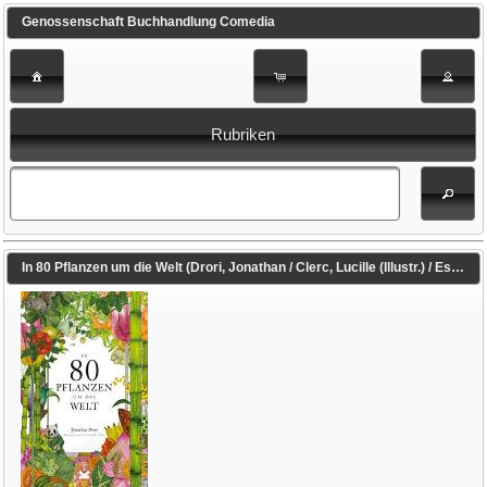
Genossenschaft Buchhandlung Comedia
Rubriken
In 80 Pflanzen um die Welt (Drori, Jonathan / Clerc, Lucille (Illustr.) / Eschenhagen, Bettina (Übers.))