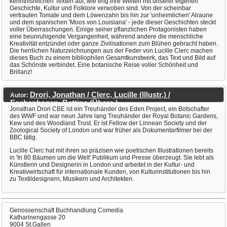
kenntnisreichen Texten auf, wie eng ihre Welten mit unserer eigenen
Geschichte, Kultur und Folklore verwoben sind. Von der scheinbar
vertrauten Tomate und dem Löwenzahn bis hin zur 'unheimlichen' Alraune
und dem spanischen 'Moos von Louisiana' - jede dieser Geschichten steckt
voller Überraschungen. Einige seiner pflanzlichen Protagonisten haben
eine beunruhigende Vergangenheit, während andere die menschliche
Kreativität entzündet oder ganze Zivilisationen zum Blühen gebracht haben.
Die herrlichen Naturzeichnungen aus der Feder von Lucille Clerc machen
dieses Buch zu einem bibliophilen Gesamtkunstwerk, das Text und Bild auf
das Schönste verbindet. Eine botanische Reise voller Schönheit und
Brillanz!
Drori, Jonathan / Clerc, Lucille (Illustr.) /
Autor:
Eschenhagen, Bettina (Übers.)
Jonathan Drori CBE ist ein Treuhänder des Eden Project, ein Botschafter
des WWF und war neun Jahre lang Treuhänder der Royal Botanic Gardens,
Kew und des Woodland Trust. Er ist Fellow der Linnean Society und der
Zoological Society of London und war früher als Dokumentarfilmer bei der
BBC tätig.
Lucille Clerc hat mit ihren so präzisen wie poetischen Illustrationen bereits
in 'In 80 Bäumen um die Welt' Publikum und Presse überzeugt. Sie lebt als
Künstlerin und Designerin in London und arbeitet in der Kultur- und
Kreativwirtschaft für internationale Kunden, von Kulturinstitutionen bis hin
zu Textildesignern, Musikern und Architekten.
Genossenschaft Buchhandlung Comedia
Katharinengasse 20
9004 St.Gallen