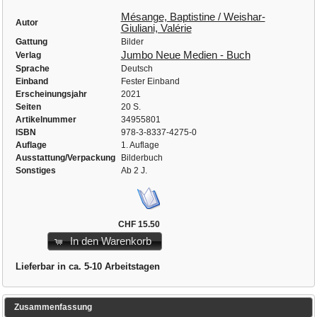
Mésange, Baptistine / Weishar-
Autor
Giuliani, Valérie
Gattung
Bilder
Jumbo Neue Medien - Buch
Verlag
Sprache
Deutsch
Einband
Fester Einband
Erscheinungsjahr
2021
Seiten
20 S.
Artikelnummer
34955801
ISBN
978-3-8337-4275-0
Auflage
1. Auflage
Ausstattung/Verpackung
Bilderbuch
Sonstiges
Ab 2 J.
CHF 15.50
In den Warenkorb
Lieferbar in ca. 5-10 Arbeitstagen
Zusammenfassung