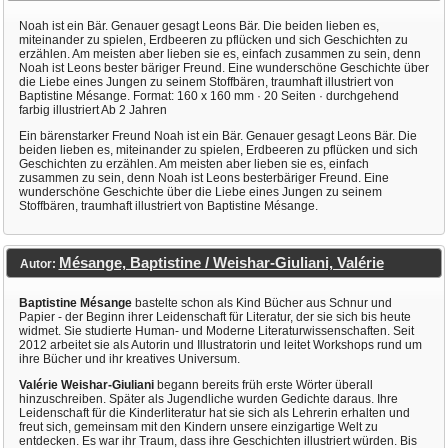
Noah ist ein Bär. Genauer gesagt Leons Bär. Die beiden lieben es,
miteinander zu spielen, Erdbeeren zu pflücken und sich Geschichten zu
erzählen. Am meisten aber lieben sie es, einfach zusammen zu sein, denn
Noah ist Leons bester bäriger Freund. Eine wunderschöne Geschichte über
die Liebe eines Jungen zu seinem Stoffbären, traumhaft illustriert von
Baptistine Mésange. Format: 160 x 160 mm · 20 Seiten · durchgehend
farbig illustriert Ab 2 Jahren
Ein bärenstarker Freund Noah ist ein Bär. Genauer gesagt Leons Bär. Die
beiden lieben es, miteinander zu spielen, Erdbeeren zu pflücken und sich
Geschichten zu erzählen. Am meisten aber lieben sie es, einfach
zusammen zu sein, denn Noah ist Leons besterbäriger Freund. Eine
wunderschöne Geschichte über die Liebe eines Jungen zu seinem
Stoffbären, traumhaft illustriert von Baptistine Mésange.
Mésange, Baptistine / Weishar-Giuliani, Valérie
Autor:
Baptistine Mésange
bastelte schon als Kind Bücher aus Schnur und
Papier - der Beginn ihrer Leidenschaft für Literatur, der sie sich bis heute
widmet. Sie studierte Human- und Moderne Literaturwissenschaften. Seit
2012 arbeitet sie als Autorin und Illustratorin und leitet Workshops rund um
ihre Bücher und ihr kreatives Universum.
Valérie Weishar-Giuliani
begann bereits früh erste Wörter überall
hinzuschreiben. Später als Jugendliche wurden Gedichte daraus. Ihre
Leidenschaft für die Kinderliteratur hat sie sich als Lehrerin erhalten und
freut sich, gemeinsam mit den Kindern unsere einzigartige Welt zu
entdecken. Es war ihr Traum, dass ihre Geschichten illustriert würden. Bis