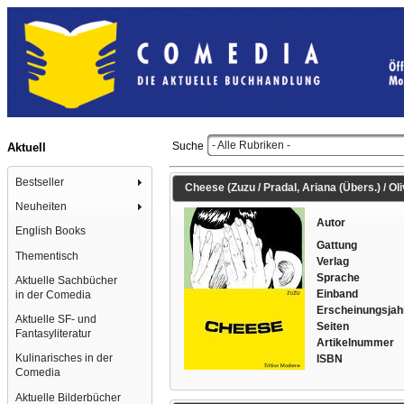
- Alle Rubriken -
Suche
Aktuell
Bestseller
Cheese (Zuzu / Pradal, Ariana (Übers.) / Oliv
Neuheiten
Autor
English Books
Gattung
Thementisch
Verlag
Sprache
Aktuelle Sachbücher
Einband
in der Comedia
Erscheinungsjah
Aktuelle SF- und
Seiten
Fantasyliteratur
Artikelnummer
Kulinarisches in der
ISBN
Comedia
Aktuelle Bilderbücher