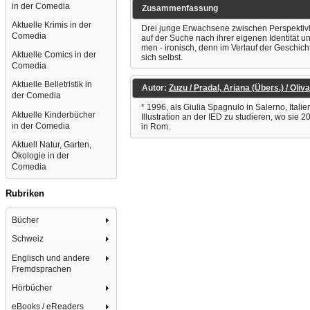
in der Comedia
Zusammenfassung
Aktuelle Krimis in der
Drei junge Erwachsene zwischen Per­spektivl
Comedia
auf der Suche nach ihrer eigenen Identität
men - ironisch, denn im Verlauf der Geschic
Aktuelle Comics in der
sich selbst.
Comedia
Aktuelle Belletristik in
Autor:
Zuzu / Pradal, Ariana (Übers.) / Oliva
der Comedia
* 1996, als Giulia Spagnulo in Salerno, It
Aktuelle Kinderbücher
Illustration an der IED zu studieren, wo sie 
in der Comedia
in Rom.
Aktuell Natur, Garten,
Ökologie in der
Comedia
Rubriken
Bücher
Schweiz
Englisch und andere
Fremdsprachen
Hörbücher
eBooks / eReaders