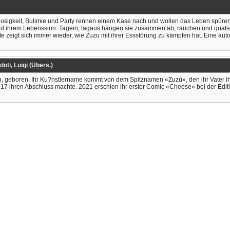
osigkeit, Bulimie und Party ren­nen einem Käse nach und wollen das Leben spüren
 und ihrem Lebenssinn. Tagein, tagaus hängen sie zusammen ab, rauchen und quat
hte zeigt sich immer wieder, wie Zuzu mit ihrer Essstörung zu kämpfen hat. Eine a
doti, Luigi (Übers.)
alien, geboren. Ihr Ku?nstlername kommt von dem Spitznamen «Zuzù», den ihr Vate
2017 ihren Abschluss machte. 2021 erschien ihr erster Comic «Cheese» bei der Editi