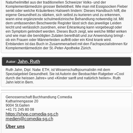
Naturheilmittel aus der traditionellen Schweizer Volks- und der
Komplementärmedizin grosser Beliebtheit. Wie man mit Essigsocken Fieber
senkt oder welche Kräutertees Halsweh lindern: Dieses Handbuch hilft, die
eigene Gesundheit zu stärken, sich selbst zu kurieren und zu erkennen,
wann eine ergänzende schulmedizinische Behandlung notwendig ist. Mit
dem umfassenden Beschwerde Register lässt sich das jeweilige Leiden
leicht und verlässlich zuordnen, einer Erkrankung kann vorgebeugt oder
ein Symptom gelindert werden. Dieses Buch zeigt, wie welche Mittel wirken
und wie man die benötigten Zutaten bereithält und zur Anwendung bringt -
ob ein Frauen oder Männerleiden auftritt oder ein Kind krank wird.
Entstanden ist das Buch in Zusammenarbeit mit den Fachspezialistinnen für
Komplementärmedizin der St.-Peter-Apotheke Zürich.
Jahn, Ruth
Autor:
Ruth Jahn, Dipl. Natw. ETH, ist Wissenschaftsjournalistin mit dem
Spezialgebiet Gesundheit. Sie ist Autorin der Beobachter-Ratgeber «Cool
durch die heissen Jahre» und «Kinder sanft und natürlich heilen». Ruth
Jahn lebt in Bern.
Genossenschaft Buchhandlung Comedia
Katharinengasse 20
9004 St.Gallen
+41 71 245 80 08
https://shop.comedia-sg.ch
medien@comedia-sg.ch
Über uns