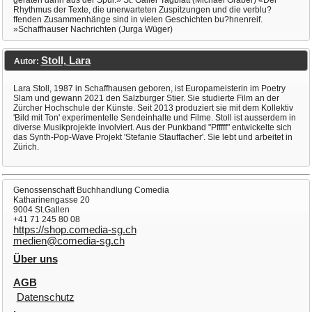
geraten dann aus der Spur.» St. Galler Tagblatt (Michael Graber) «Der
Rhythmus der Texte, die unerwarteten Zuspitzungen und die verblu?
ffenden Zusammenhänge sind in vielen Geschichten bu?hnenreif.
»Schaffhauser Nachrichten (Jurga Wüger)
Stoll, Lara
Autor:
Lara Stoll, 1987 in Schaffhausen geboren, ist Europameisterin im Poetry
Slam und gewann 2021 den Salzburger Stier. Sie studierte Film an der
Zürcher Hochschule der Künste. Seit 2013 produziert sie mit dem Kollektiv
'Bild mit Ton' experimentelle Sendeinhalte und Filme. Stoll ist ausserdem in
diverse Musikprojekte involviert. Aus der Punkband "Pfffff" entwickelte sich
das Synth-Pop-Wave Projekt 'Stefanie Stauffacher'. Sie lebt und arbeitet in
Zürich.
Genossenschaft Buchhandlung Comedia
Katharinengasse 20
9004 St.Gallen
+41 71 245 80 08
https://shop.comedia-sg.ch
medien@comedia-sg.ch
Über uns
AGB
Datenschutz