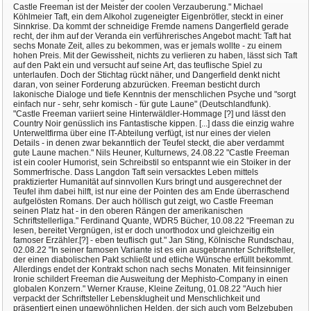
Castle Freeman ist der Meister der coolen Verzauberung." Michael
Köhlmeier Taft, ein dem Alkohol zugeneigter Eigenbrötler, steckt in einer
Sinnkrise. Da kommt der schneidige Fremde namens Dangerfield gerade
recht, der ihm auf der Veranda ein verführerisches Angebot macht: Taft hat
sechs Monate Zeit, alles zu bekommen, was er jemals wollte - zu einem
hohen Preis. Mit der Gewissheit, nichts zu verlieren zu haben, lässt sich Taft
auf den Pakt ein und versucht auf seine Art, das teuflische Spiel zu
unterlaufen. Doch der Stichtag rückt näher, und Dangerfield denkt nicht
daran, von seiner Forderung abzurücken. Freeman besticht durch
lakonische Dialoge und tiefe Kenntnis der menschlichen Psyche und "sorgt
einfach nur - sehr, sehr komisch - für gute Laune" (Deutschlandfunk).
"Castle Freeman variiert seine Hinterwäldler-Hommage [?] und lässt den
Country Noir genüsslich ins Fantastische kippen. [...] dass die einzig wahre
Unterweltfirma über eine IT-Abteilung verfügt, ist nur eines der vielen
Details - in denen zwar bekanntlich der Teufel steckt, die aber verdammt
gute Laune machen." Nils Heuner, Kulturnews, 24.08.22 "Castle Freeman
ist ein cooler Humorist, sein Schreibstil so entspannt wie ein Stoiker in der
Sommerfrische. Dass Langdon Taft sein versacktes Leben mittels
praktizierter Humanität auf sinnvollen Kurs bringt und ausgerechnet der
Teufel ihm dabei hilft, ist nur eine der Pointen des am Ende überraschend
aufgelösten Romans. Der auch höllisch gut zeigt, wo Castle Freeman
seinen Platz hat - in den oberen Rängen der amerikanischen
Schriftstellerliga." Ferdinand Quante, WDR5 Bücher, 10.08.22 "Freeman zu
lesen, bereitet Vergnügen, ist er doch unorthodox und gleichzeitig ein
famoser Erzähler.[?] - eben teuflisch gut." Jan Sting, Kölnische Rundschau,
02.08.22 "In seiner famosen Variante ist es ein ausgebrannter Schriftsteller,
der einen diabolischen Pakt schließt und etliche Wünsche erfüllt bekommt.
Allerdings endet der Kontrakt schon nach sechs Monaten. Mit feinsinniger
Ironie schildert Freeman die Ausweitung der Mephisto-Company in einen
globalen Konzern." Werner Krause, Kleine Zeitung, 01.08.22 "Auch hier
verpackt der Schriftsteller Lebensklugheit und Menschlichkeit und
präsentiert einen ungewöhnlichen Helden, der sich auch vom Belzebuben