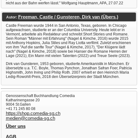
nicht aus der Bahn werfen lässt." Wolfgang Hauptmann, APA, 27.07.22
Freeman, Castle / Gunsteren, Dirk van (Übers.)
Autor:
Castle Freeman wurde 1944 in San Antonio, Texas, geboren. In Chicago
aufgewachsen, studierte er an der Columbia University. Heute lebt er in
Vermont, arbeitete als Redakteur und schreibt Short Stories und Romane.
Sein Roman "Männer mit Erfahrung" (Nagel & Kimche, 2016) wurde 2015
mit Anthony Hopkins, Julia Stiles und Ray Liotta verfilmt. Zuletzt erschienen
von ihm "Auf die sanfte Tour" (Nagel & Kimche, 2017), "Der Klügere lädt
nach" (Nagel & Kimche, 2018) sowie bei Hanser die Romane Herren der
Lage (2021), Ein Mann mit vielen Talenten (2022) und Treue Seele (2023).
Dirk van Gunsteren, 1953 geboren, studierte Amerikanistik in München. Er
übersetzte u.a. T.C. Boyle, Thomas Pynchon, Jonathan Safran Foer, Patricia
Highsmith, John Irving und Philip Roth. 2007 erhielt er den Heinrich Maria
Ledig-Rowohlt-Preis, 2018 den Übersetzerpreis der Stadt München.
Genossenschaft Buchhandlung Comedia
Katharinengasse 20
9004 St.Gallen
+41 71 245 80 08
https://shop.comedia-sg.ch
medien@comedia-sg.ch
Über uns
AGB