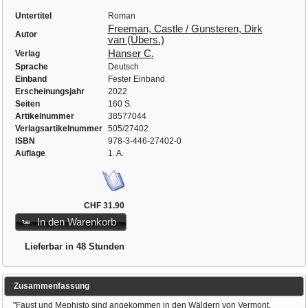
Untertitel
Roman
Freeman, Castle / Gunsteren, Dirk
Autor
van (Übers.)
Hanser C.
Verlag
Sprache
Deutsch
Einband
Fester Einband
Erscheinungsjahr
2022
Seiten
160 S.
Artikelnummer
38577044
Verlagsartikelnummer
505/27402
ISBN
978-3-446-27402-0
Auflage
1. A.
CHF 31.90
In den Warenkorb
Lieferbar in 48 Stunden
Zusammenfassung
"Faust und Mephisto sind angekommen in den Wäldern von Vermont.