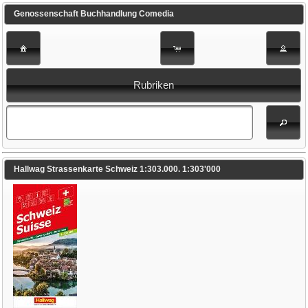
Genossenschaft Buchhandlung Comedia
Rubriken
Hallwag Strassenkarte Schweiz 1:303.000. 1:303'000