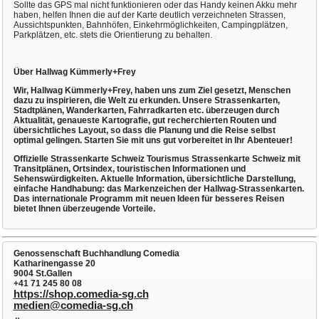
Sollte das GPS mal nicht funktionieren oder das Handy keinen Akku mehr
haben, helfen Ihnen die auf der Karte deutlich verzeichneten Strassen,
Aussichtspunkten, Bahnhöfen, Einkehrmöglichkeiten, Campingplätzen,
Parkplätzen, etc. stets die Orientierung zu behalten.
Über Hallwag Kümmerly+Frey
Wir, Hallwag Kümmerly+Frey, haben uns zum Ziel gesetzt, Menschen
dazu zu inspirieren, die Welt zu erkunden. Unsere Strassenkarten,
Stadtplänen, Wanderkarten, Fahrradkarten etc. überzeugen durch
Aktualität, genaueste Kartografie, gut recherchierten Routen und
übersichtliches Layout, so dass die Planung und die Reise selbst
optimal gelingen. Starten Sie mit uns gut vorbereitet in Ihr Abenteuer!
Offizielle Strassenkarte Schweiz Tourismus Strassenkarte Schweiz mit
Transitplänen, Ortsindex, touristischen Informationen und
Sehenswürdigkeiten. Aktuelle Information, übersichtliche Darstellung,
einfache Handhabung: das Markenzeichen der Hallwag-Strassenkarten.
Das internationale Programm mit neuen Ideen für besseres Reisen
bietet Ihnen überzeugende Vorteile.
Genossenschaft Buchhandlung Comedia
Katharinengasse 20
9004 St.Gallen
+41 71 245 80 08
https://shop.comedia-sg.ch
medien@comedia-sg.ch