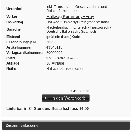
Inkl. Transitpläne, Ortsverzeichnis und
Untertitel
Reiseinformationen
Hallwag Kümmerly+Frey
Verlag
Co-Verlag
Hallwag Kümmerly+Frey (Imprint/Brand)
Niederländisch / Englisch / Französisch /
Sprache
Deutsch / Italienisch / Spanisch
Einband
gefaltete (Land)Karte
Erscheinungsjahr
2025
Artikelnummer
43345115
Verlagsartikelnummer
20000025
ISBN
978-3-8283-1048-3
Auflage
16. Auflage
Reihe
Hallwag Strassenkarten
CHF 20.90
In den Warenkorb
Lieferbar in 24 Stunden. Bestellschluss 14:00
Zusammenfassung