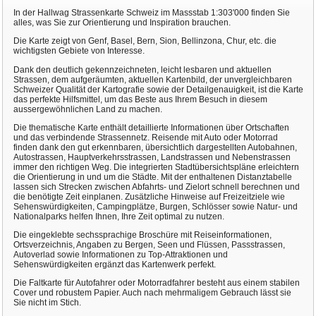
In der Hallwag Strassenkarte Schweiz im Massstab 1:303'000 finden Sie
alles, was Sie zur Orientierung und Inspiration brauchen.
Die Karte zeigt von Genf, Basel, Bern, Sion, Bellinzona, Chur, etc. die
wichtigsten Gebiete von Interesse.
Dank den deutlich gekennzeichneten, leicht lesbaren und aktuellen
Strassen, dem aufgeräumten, aktuellen Kartenbild, der unvergleichbaren
Schweizer Qualität der Kartografie sowie der Detailgenauigkeit, ist die Karte
das perfekte Hilfsmittel, um das Beste aus Ihrem Besuch in diesem
aussergewöhnlichen Land zu machen.
Die thematische Karte enthält detaillierte Informationen über Ortschaften
und das verbindende Strassennetz. Reisende mit Auto oder Motorrad
finden dank den gut erkennbaren, übersichtlich dargestellten Autobahnen,
Autostrassen, Hauptverkehrsstrassen, Landstrassen und Nebenstrassen
immer den richtigen Weg. Die integrierten Stadtübersichtspläne erleichtern
die Orientierung in und um die Städte. Mit der enthaltenen Distanztabelle
lassen sich Strecken zwischen Abfahrts- und Zielort schnell berechnen und
die benötigte Zeit einplanen. Zusätzliche Hinweise auf Freizeitziele wie
Sehenswürdigkeiten, Campingplätze, Burgen, Schlösser sowie Natur- und
Nationalparks helfen Ihnen, Ihre Zeit optimal zu nutzen.
Die eingeklebte sechssprachige Broschüre mit Reiseinformationen,
Ortsverzeichnis, Angaben zu Bergen, Seen und Flüssen, Passstrassen,
Autoverlad sowie Informationen zu Top-Attraktionen und
Sehenswürdigkeiten ergänzt das Kartenwerk perfekt.
Die Faltkarte für Autofahrer oder Motorradfahrer besteht aus einem stabilen
Cover und robustem Papier. Auch nach mehrmaligem Gebrauch lässt sie
Sie nicht im Stich.