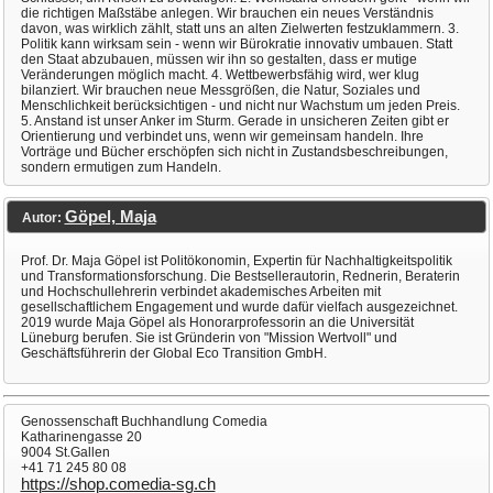
die richtigen Maßstäbe anlegen. Wir brauchen ein neues Verständnis
davon, was wirklich zählt, statt uns an alten Zielwerten festzuklammern. 3.
Politik kann wirksam sein - wenn wir Bürokratie innovativ umbauen. Statt
den Staat abzubauen, müssen wir ihn so gestalten, dass er mutige
Veränderungen möglich macht. 4. Wettbewerbsfähig wird, wer klug
bilanziert. Wir brauchen neue Messgrößen, die Natur, Soziales und
Menschlichkeit berücksichtigen - und nicht nur Wachstum um jeden Preis.
5. Anstand ist unser Anker im Sturm. Gerade in unsicheren Zeiten gibt er
Orientierung und verbindet uns, wenn wir gemeinsam handeln. Ihre
Vorträge und Bücher erschöpfen sich nicht in Zustandsbeschreibungen,
sondern ermutigen zum Handeln.
Göpel, Maja
Autor:
Prof. Dr. Maja Göpel ist Politökonomin, Expertin für Nachhaltigkeitspolitik
und Transformationsforschung. Die Bestsellerautorin, Rednerin, Beraterin
und Hochschullehrerin verbindet akademisches Arbeiten mit
gesellschaftlichem Engagement und wurde dafür vielfach ausgezeichnet.
2019 wurde Maja Göpel als Honorarprofessorin an die Universität
Lüneburg berufen. Sie ist Gründerin von "Mission Wertvoll" und
Geschäftsführerin der Global Eco Transition GmbH.
Genossenschaft Buchhandlung Comedia
Katharinengasse 20
9004 St.Gallen
+41 71 245 80 08
https://shop.comedia-sg.ch