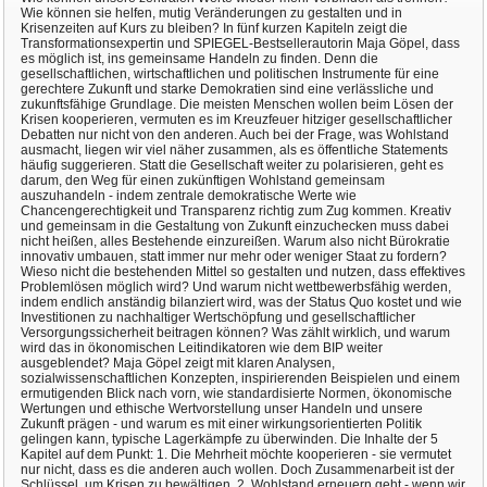
Wie können sie helfen, mutig Veränderungen zu gestalten und in
Krisenzeiten auf Kurs zu bleiben? In fünf kurzen Kapiteln zeigt die
Transformationsexpertin und SPIEGEL-Bestsellerautorin Maja Göpel, dass
es möglich ist, ins gemeinsame Handeln zu finden. Denn die
gesellschaftlichen, wirtschaftlichen und politischen Instrumente für eine
gerechtere Zukunft und starke Demokratien sind eine verlässliche und
zukunftsfähige Grundlage. Die meisten Menschen wollen beim Lösen der
Krisen kooperieren, vermuten es im Kreuzfeuer hitziger gesellschaftlicher
Debatten nur nicht von den anderen. Auch bei der Frage, was Wohlstand
ausmacht, liegen wir viel näher zusammen, als es öffentliche Statements
häufig suggerieren. Statt die Gesellschaft weiter zu polarisieren, geht es
darum, den Weg für einen zukünftigen Wohlstand gemeinsam
auszuhandeln - indem zentrale demokratische Werte wie
Chancengerechtigkeit und Transparenz richtig zum Zug kommen. Kreativ
und gemeinsam in die Gestaltung von Zukunft einzuchecken muss dabei
nicht heißen, alles Bestehende einzureißen. Warum also nicht Bürokratie
innovativ umbauen, statt immer nur mehr oder weniger Staat zu fordern?
Wieso nicht die bestehenden Mittel so gestalten und nutzen, dass effektives
Problemlösen möglich wird? Und warum nicht wettbewerbsfähig werden,
indem endlich anständig bilanziert wird, was der Status Quo kostet und wie
Investitionen zu nachhaltiger Wertschöpfung und gesellschaftlicher
Versorgungssicherheit beitragen können? Was zählt wirklich, und warum
wird das in ökonomischen Leitindikatoren wie dem BIP weiter
ausgeblendet? Maja Göpel zeigt mit klaren Analysen,
sozialwissenschaftlichen Konzepten, inspirierenden Beispielen und einem
ermutigenden Blick nach vorn, wie standardisierte Normen, ökonomische
Wertungen und ethische Wertvorstellung unser Handeln und unsere
Zukunft prägen - und warum es mit einer wirkungsorientierten Politik
gelingen kann, typische Lagerkämpfe zu überwinden. Die Inhalte der 5
Kapitel auf dem Punkt: 1. Die Mehrheit möchte kooperieren - sie vermutet
nur nicht, dass es die anderen auch wollen. Doch Zusammenarbeit ist der
Schlüssel, um Krisen zu bewältigen. 2. Wohlstand erneuern geht - wenn wir