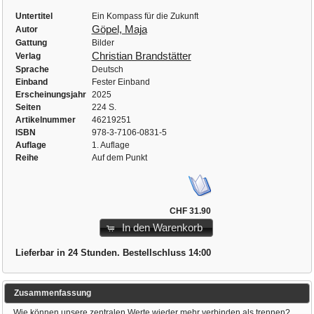
Untertitel
Ein Kompass für die Zukunft
Göpel, Maja
Autor
Gattung
Bilder
Christian Brandstätter
Verlag
Sprache
Deutsch
Einband
Fester Einband
Erscheinungsjahr
2025
Seiten
224 S.
Artikelnummer
46219251
ISBN
978-3-7106-0831-5
Auflage
1. Auflage
Reihe
Auf dem Punkt
CHF 31.90
In den Warenkorb
Lieferbar in 24 Stunden. Bestellschluss 14:00
Zusammenfassung
Wie können unsere zentralen Werte wieder mehr verbinden als trennen?