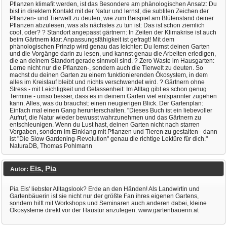
Pflanzen klimafit werden, ist das Besondere am phänologischen Ansatz: Du
bist in direktem Kontakt mit der Natur und lernst, die subtilen Zeichen der
Pflanzen- und Tierwelt zu deuten, wie zum Beispiel am Blütenstand deiner
Pflanzen abzulesen, was als nächstes zu tun ist: Das ist schon ziemlich
cool, oder? ? Standort angepasst gärtnern: In Zeiten der Klimakrise ist auch
beim Gärtnern klar: Anpassungsfähigkeit ist gefragt! Mit dem
phänologischen Prinzip wird genau das leichter: Du lernst deinen Garten
und die Vorgänge darin zu lesen, und kannst genau die Arbeiten erledigen,
die an deinem Standort gerade sinnvoll sind. ? Zero Waste im Hausgarten:
Lerne nicht nur die Pflanzen-, sondern auch die Tierwelt zu deuten. So
machst du deinen Garten zu einem funktionierenden Ökosystem, in dem
alles im Kreislauf bleibt und nichts verschwendet wird. ? Gärtnern ohne
Stress - mit Leichtigkeit und Gelassenheit: Im Alltag gibt es schon genug
Termine - umso besser, dass es in deinem Garten viel entspannter zugehen
kann. Alles, was du brauchst: einen neugierigen Blick. Der Gartenplan:
Einfach mal einen Gang herunterschalten. "Dieses Buch ist ein liebevoller
Aufruf, die Natur wieder bewusst wahrzunehmen und das Gärtnern zu
entschleunigen. Wenn du Lust hast, deinen Garten nicht nach starren
Vorgaben, sondern im Einklang mit Pflanzen und Tieren zu gestalten - dann
ist "Die Slow Gardening-Revolution" genau die richtige Lektüre für dich."
NaturaDB, Thomas Pohlmann
Eis, Pia
Autor:
Pia Eis' liebster Alltagslook? Erde an den Händen! Als Landwirtin und
Gartenbäuerin ist sie nicht nur der größte Fan ihres eigenen Gartens,
sondern hilft mit Workshops und Seminaren auch anderen dabei, kleine
Ökosysteme direkt vor der Haustür anzulegen. www.gartenbauerin.at