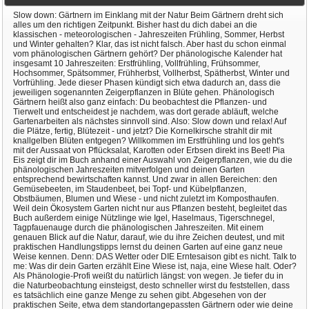
Slow down: Gärtnern im Einklang mit der Natur Beim Gärtnern dreht sich
alles um den richtigen Zeitpunkt. Bisher hast du dich dabei an die
klassischen - meteorologischen - Jahreszeiten Frühling, Sommer, Herbst
und Winter gehalten? Klar, das ist nicht falsch. Aber hast du schon einmal
vom phänologischen Gärtnern gehört? Der phänologische Kalender hat
insgesamt 10 Jahreszeiten: Erstfrühling, Vollfrühling, Frühsommer,
Hochsommer, Spätsommer, Frühherbst, Vollherbst, Spätherbst, Winter und
Vorfrühling. Jede dieser Phasen kündigt sich etwa dadurch an, dass die
jeweiligen sogenannten Zeigerpflanzen in Blüte gehen. Phänologisch
Gärtnern heißt also ganz einfach: Du beobachtest die Pflanzen- und
Tierwelt und entscheidest je nachdem, was dort gerade abläuft, welche
Gartenarbeiten als nächstes sinnvoll sind. Also: Slow down und relax! Auf
die Plätze, fertig, Blütezeit - und jetzt? Die Kornelkirsche strahlt dir mit
knallgelben Blüten entgegen? Willkommen im Erstfrühling und los geht's
mit der Aussaat von Pflücksalat, Karotten oder Erbsen direkt ins Beet! Pia
Eis zeigt dir im Buch anhand einer Auswahl von Zeigerpflanzen, wie du die
phänologischen Jahreszeiten mitverfolgen und deinen Garten
entsprechend bewirtschaften kannst. Und zwar in allen Bereichen: den
Gemüsebeeten, im Staudenbeet, bei Topf- und Kübelpflanzen,
Obstbäumen, Blumen und Wiese - und nicht zuletzt im Komposthaufen.
Weil dein Ökosystem Garten nicht nur aus Pflanzen besteht, begleitet das
Buch außerdem einige Nützlinge wie Igel, Haselmaus, Tigerschnegel,
Tagpfauenauge durch die phänologischen Jahreszeiten. Mit einem
genauen Blick auf die Natur, darauf, wie du ihre Zeichen deutest, und mit
praktischen Handlungstipps lernst du deinen Garten auf eine ganz neue
Weise kennen. Denn: DAS Wetter oder DIE Erntesaison gibt es nicht. Talk to
me: Was dir dein Garten erzählt Eine Wiese ist, naja, eine Wiese halt. Oder?
Als Phänologie-Profi weißt du natürlich längst: von wegen. Je tiefer du in
die Naturbeobachtung einsteigst, desto schneller wirst du feststellen, dass
es tatsächlich eine ganze Menge zu sehen gibt. Abgesehen von der
praktischen Seite, etwa dem standortangepassten Gärtnern oder wie deine