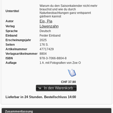
Warum du den Saisonkalender nicht mehr
brauchst und wie du durch
Untertitel
Naturbeobachtungen ganz entspannt
gärtnern kannst
Eis, Pia
Autor
Löwenzahn
Verlag
Sprache
Deutsch
Einband
Fester Einband
Erscheinungsjahr
2025
Seiten
176 S.
Artikelnummer
47717429
Verlagsartikelnummer
8804
ISBN
978-3-7066-8804-8
Auflage
1 A. mit Fotografien von Zoe O
CHF 37.90
In den Warenkorb
Lieferbar in 24 Stunden. Bestellschluss 14:00
Zusammenfassung