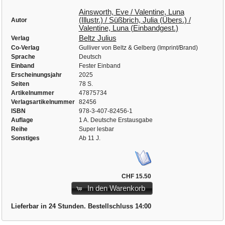
Ainsworth, Eve / Valentine, Luna
(Illustr.) / Süßbrich, Julia (Übers.) /
Autor
Valentine, Luna (Einbandgest.)
Beltz Julius
Verlag
Co-Verlag
Gulliver von Beltz & Gelberg (Imprint/Brand)
Sprache
Deutsch
Einband
Fester Einband
Erscheinungsjahr
2025
Seiten
78 S.
Artikelnummer
47875734
Verlagsartikelnummer
82456
ISBN
978-3-407-82456-1
Auflage
1 A. Deutsche Erstausgabe
Reihe
Super lesbar
Sonstiges
Ab 11 J.
CHF 15.50
In den Warenkorb
Lieferbar in 24 Stunden. Bestellschluss 14:00