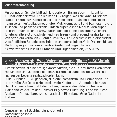
Zusammenfassung
An der neuen Schule fühlt sich Lily verloren. Bis im Sport ihr Talent für
Fußball entdeckt wird. Endlich kann Lily zeigen, was sie kann! Mit einem
starken linken Fuß, Schnelligkeit und intelligenten Pässen bringt sie ihr
Team voran. Fußballabenteuer über Mut, Freundschaft und Fairness - leicht
zu lesen und packend erzählt. Einfach super lesbar! Mehr zu den super
lesbaren Büchern unter www.superlesbar.de »Eine fesselnde Geschichte,
für etwas ältere Grundschüler leicht zu lesen - und prägend für das Lernen
von sozialem Verhalten.« Schule, 2/2025 »Die Geschichte ist in einer leicht
verständlichen Sprache geschrieben und geradlinig erzählt. Das macht das
Buch zugänglich für leseungeübte Kinder und Jugendliche.«
Schweizerisches Institut für Kinder- und Jugendmedien, 22.5.2025
Ainsworth, Eve / Valentine, Luna (Illustr.) / Süßbrich,
Autor:
Julia (Übers.) / Valentine, Luna (Einbandgest.)
Eve Ainsworth ist eine preisgekrönte Autorin, die aus ihrer intensiven Arbeit
mit Kindern und Jugendlichen im Schulkontext authentische Geschichten
nah an der Lebensrealität schöpfen kann.
Julia Süßbrich, 1976 geboren, studierte Romanistin und Germanistin und
lebt in Köln. Sie übersetzte bereits viele Kinder- und Jugendbücher aus
dem Französischen und Italienischen, darunter die Bilderbücher von
Catharina Valckx um den Hamster Billy sowie Guten Tag, liebe Welt. Von
Marianne Dubuc übersetzte sie auch das Bilderbuch Gute Nacht, ihr
Lieben.
Genossenschaft Buchhandlung Comedia
Katharinengasse 20