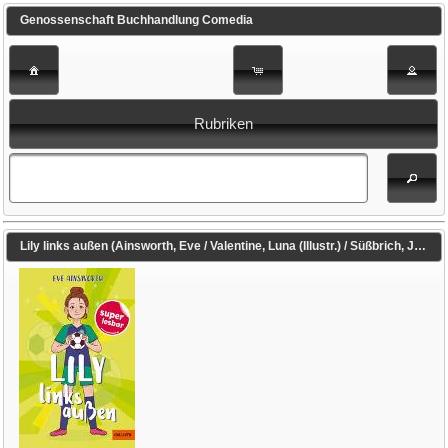
Genossenschaft Buchhandlung Comedia
Rubriken
Lily links außen (Ainsworth, Eve / Valentine, Luna (Illustr.) / Süßbrich, Julia (Übers.) / Valentine, Luna (Einbandgest.))