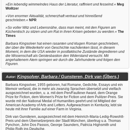
»Ein lebendig wimmelndes Haus der Literatur, raffiniert und fesselnd.«
Meg
Wolitzer
»Von enormer Aktualität, schmerzhaft vertraut und hinreißend
geschrieben.«
NPR
»So voller Witz und Lebensnähe, dass man meint, mit den Figuren am
Küchentisch zu sitzen und um Rat in ihren Krisen gebeten zu werden.«
The
Times
Barbara Kingsolver hat einen rasanten und klugen Roman geschrieben,
der über die Wiederkehr von Geschichte nachdenken lässt, in diesem
Moment, in dem die USA wieder in postfaktische Zustände degredieren und
die Wissenschaft als Geistesbastion den Widerstand versucht. Mit
angehaltenem Atem springen wir durch die Jahrhunderte und folgen den
Figuren.
Kingsolver, Barbara / Gunsteren, Dirk van (Übers.)
Autor:
Barbara Kingsolver, 1955 geboren, hat Romane, Gedichte, Essays und ein
Memoir verfasst, die in mehr als zwanzig Sprachen übersetzt und vielfach
ausgezeichnet wurden, u. a. mit dem Pen/Faulkner Award, dem Orange
Prize for Fiction, dem Women's Prize for Fiction und dem Pulitzer-Preis. Sie
wurde mit der National Medal of Humanities geehrt und ist Mitglied der
American Academy of Arts and Letters. Aufgewachsen in Kentucky, lebt sie
heute mit ihrer Familie auf einer Farm in Virginia.
Dirk van Gunsteren, ausgezeichnet mit dem Heinrich-Maria-Ledig-Rowohlt-
Preis und dem Übersetzerpreis der Stadt München, übertrug u.a. Thomas
Pynchon, John Dos Passos, George Saunders, Patricia Highsmith und
Philip Roth ins Deutsche.