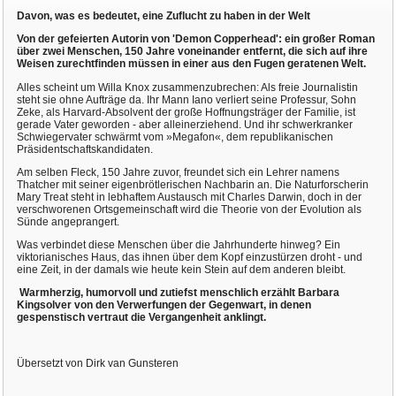
Davon, was es bedeutet, eine Zuflucht zu haben in der Welt
Von der gefeierten Autorin von 'Demon Copperhead': ein großer Roman
über zwei Menschen, 150 Jahre voneinander entfernt, die sich auf ihre
Weisen zurechtfinden müssen in einer aus den Fugen geratenen Welt.
Alles scheint um Willa Knox zusammenzubrechen: Als freie Journalistin
steht sie ohne Aufträge da. Ihr Mann Iano verliert seine Professur, Sohn
Zeke, als Harvard-Absolvent der große Hoffnungsträger der Familie, ist
gerade Vater geworden - aber alleinerziehend. Und ihr schwerkranker
Schwiegervater schwärmt vom »Megafon«, dem republikanischen
Präsidentschaftskandidaten.
Am selben Fleck, 150 Jahre zuvor, freundet sich ein Lehrer namens
Thatcher mit seiner eigenbrötlerischen Nachbarin an. Die Naturforscherin
Mary Treat steht in lebhaftem Austausch mit Charles Darwin, doch in der
verschworenen Ortsgemeinschaft wird die Theorie von der Evolution als
Sünde angeprangert.
Was verbindet diese Menschen über die Jahrhunderte hinweg? Ein
viktorianisches Haus, das ihnen über dem Kopf einzustürzen droht - und
eine Zeit, in der damals wie heute kein Stein auf dem anderen bleibt.
Warmherzig, humorvoll und zutiefst menschlich erzählt Barbara
Kingsolver von den Verwerfungen der Gegenwart, in denen
gespenstisch vertraut die Vergangenheit anklingt.
Übersetzt von Dirk van Gunsteren