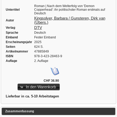
Roman | Nach dem Welterfolg von 'Demon
Untertitel
Copperhead': ihr politischster Roman erstmals auf
Deutsch
Kingsolver, Barbara / Gunsteren, Dirk van
Autor
(Übers.)
DTV
Verlag
Sprache
Deutsch
Einband
Fester Einband
Erscheinungsjahr
2025
Seiten
624 S.
Artikelnummer
47885849
ISBN
978-3-423-28463-9
Auflage
2. Auflage
CHF 36.90
In den Warenkorb
Lieferbar in ca. 5-10 Arbeitstagen
Zusammenfassung