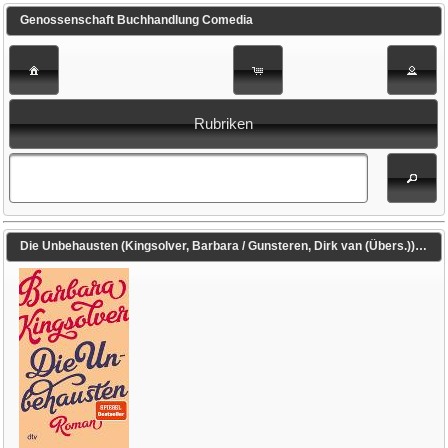
Genossenschaft Buchhandlung Comedia
Rubriken
Die Unbehausten (Kingsolver, Barbara / Gunsteren, Dirk van (Übers.))