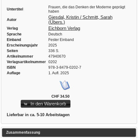
Frauen, die das Denken der Moderne geprägt
Untertitel
haben
Gjesdal, Kristin / Schmitt, Sarah
Autor
(Übers.)
Eichborn Verlag
Verlag
Sprache
Deutsch
Einband
Fester Einband
Erscheinungsjahr
2025
Seiten
336 S.
Artikelnummer
47940670
Verlagsartikelnummer
0202
ISBN
978-3-8479-0202-7
Auflage
1. Aufl. 2025
CHF 34.50
In den Warenkorb
Lieferbar in ca. 5-10 Arbeitstagen
Zusammenfassung