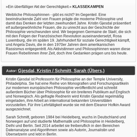
»Ein überfälliger Akt der Gerechtigkeit.«
KLASSEKAMPEN
Weibliche Philosophinnen - gibt es nicht? Im Gegenteil. Eine
beeindruckende Zahl von Frauen prägte die moderne Philosophie und
damit das Denken der letzten zweihundert Jahre. Kristin Gjesdal präsentiert
elf außergewöhnliche Frauen, die zu unrecht aus der Geschichte der
Philosophie verschwunden sind. Wir begegnen Germaine de Staël, die sich
mit den Folgen der Französischen Revolution auseinandersetzt, Rosa
Luxemburg, die im späten 19. Jahrhundert für soziale Gerechtigkeit kämpft,
und Angela Davis, die in den 1970er Jahren dem amerikanischen
Rassismus entgegentritt. Als Aktivistinnen und Philosophinnen waren diese
Frauen Rebellinnen ihrer Zeit, doch ihre Gedanken prägen uns bis heute.
Gjesdal, Kristin / Schmitt, Sarah (Übers.)
Autor:
Kristin Gjesdal ist Professorin für Philosophie an der Temple University,
Philadelphia. Sie hat eine Reihe von Monografien und Forschungsartikeln
zur modernen europäischen Philosophie veröffentlicht und schreibt
außerdem Bücher über Philosophie für ein breiteres Publikum auf Englisch
und Norwegisch. Als gefragte Rednerin wird Kristin Gjesdal regelmäßig
eingeladen, ihre Arbeit an international bekannten Universitäten
vorzustellen. Für ihre Lehrtätigkeit wurde sie mit dem Eleanor Hofkin Award
ausgezeichnet.
Sarah Schmitt, geboren 1984 bei Heidelberg, wuchs in Deutschland und
Norwegen auf und studierte Mathematik und Philosophie in Heidelberg,
Delhi und Berlin. Seit 2014 arbeitet sie freiberuflich in den Bereichen
Datenanalyse und Algorithmen sowie als Autorin, Journalistin und
Übersetzerin und lebt in Berlin.