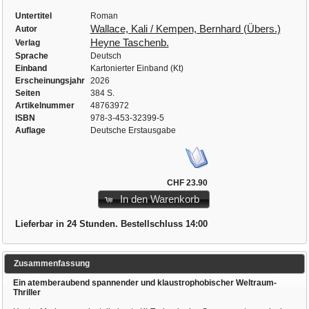
Untertitel
Roman
Wallace, Kali / Kempen, Bernhard (Übers.)
Autor
Heyne Taschenb.
Verlag
Sprache
Deutsch
Einband
Kartonierter Einband (Kt)
Erscheinungsjahr
2026
Seiten
384 S.
Artikelnummer
48763972
ISBN
978-3-453-32399-5
Auflage
Deutsche Erstausgabe
CHF 23.90
In den Warenkorb
Lieferbar in 24 Stunden. Bestellschluss 14:00
Zusammenfassung
Ein atemberaubend spannender und klaustrophobischer Weltraum-
Thriller