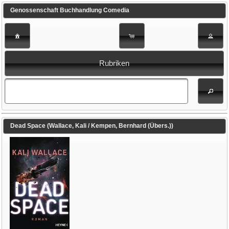
Genossenschaft Buchhandlung Comedia
Rubriken
Dead Space (Wallace, Kali / Kempen, Bernhard (Übers.))