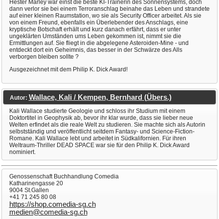
Hester Marley war einst die beste KI-Trainerin des Sonnensystems, doch
dann verlor sie bei einem Terroranschlag beinahe das Leben und strandete
auf einer kleinen Raumstation, wo sie als Security Officer arbeitet. Als sie
von einem Freund, ebenfalls ein Überlebender des Anschlags, eine
kryptische Botschaft erhält und kurz danach erfährt, dass er unter
ungeklärten Umständen ums Leben gekommen ist, nimmt sie die
Ermittlungen auf. Sie fliegt in die abgelegene Asteroiden-Mine - und
entdeckt dort ein Geheimnis, das besser in der Schwärze des Alls
verborgen bleiben sollte ?
Ausgezeichnet mit dem Philip K. Dick Award!
Wallace, Kali / Kempen, Bernhard (Übers.)
Autor:
Kali Wallace studierte Geologie und schloss ihr Studium mit einem
Doktortitel in Geophysik ab, bevor ihr klar wurde, dass sie lieber neue
Welten erfindet als die reale Welt zu studieren. Sie machte sich als Autorin
selbstständig und veröffentlicht seitdem Fantasy- und Science-Fiction-
Romane. Kali Wallace lebt und arbeitet in Südkalifornien. Für ihren
Weltraum-Thriller DEAD SPACE war sie für den Philip K. Dick Award
nominiert.
Genossenschaft Buchhandlung Comedia
Katharinengasse 20
9004 St.Gallen
+41 71 245 80 08
https://shop.comedia-sg.ch
medien@comedia-sg.ch