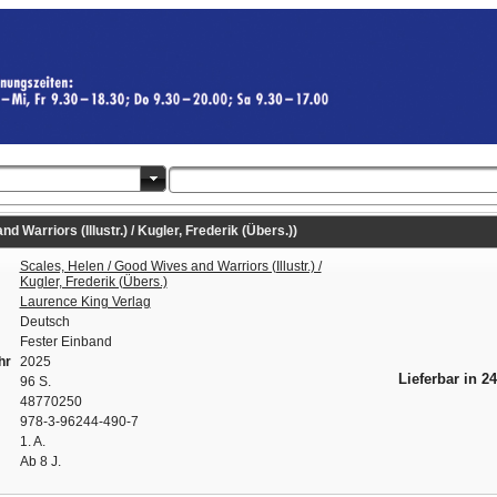
 Warriors (Illustr.) / Kugler, Frederik (Übers.))
Scales, Helen / Good Wives and Warriors (Illustr.) /
Kugler, Frederik (Übers.)
Laurence King Verlag
Deutsch
Fester Einband
hr
2025
Lieferbar in 2
96 S.
48770250
978-3-96244-490-7
1. A.
Ab 8 J.