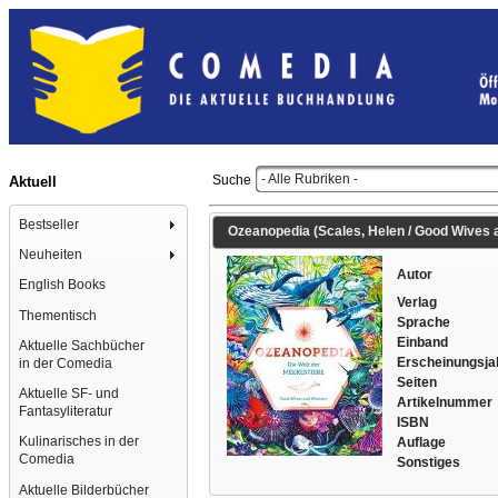
- Alle Rubriken -
Suche
Aktuell
Bestseller
Ozeanopedia (Scales, Helen / Good Wives and
Neuheiten
Autor
English Books
Verlag
Thementisch
Sprache
Einband
Aktuelle Sachbücher
Erscheinungsja
in der Comedia
Seiten
Aktuelle SF- und
Artikelnummer
Fantasyliteratur
ISBN
Kulinarisches in der
Auflage
Comedia
Sonstiges
Aktuelle Bilderbücher