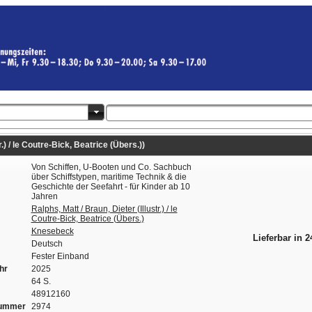
r.) / le Coutre-Bick, Beatrice (Übers.))
Von Schiffen, U-Booten und Co. Sachbuch
über Schiffstypen, maritime Technik & die
Geschichte der Seefahrt - für Kinder ab 10
Jahren
Ralphs, Matt / Braun, Dieter (Illustr.) / le
Coutre-Bick, Beatrice (Übers.)
Knesebeck
Lieferbar in 
Deutsch
Fester Einband
hr
2025
64 S.
48912160
nummer
2974