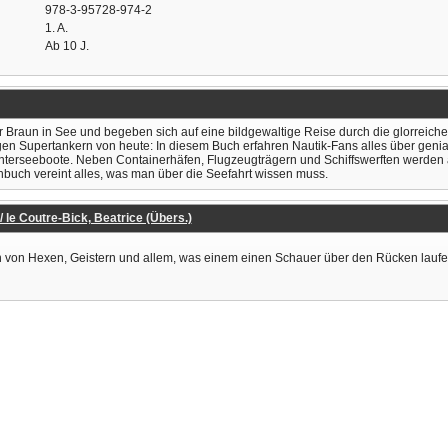
978-3-95728-974-2
1. A.
Ab 10 J.
 Braun in See und begeben sich auf eine bildgewaltige Reise durch die glorreiche 
tigen Supertankern von heute: In diesem Buch erfahren Nautik-Fans alles über gen
nterseeboote. Neben Containerhäfen, Flugzeugträgern und Schiffswerften werden 
Sachbuch vereint alles, was man über die Seefahrt wissen muss.
) / le Coutre-Bick, Beatrice (Übers.)
on Hexen, Geistern und allem, was einem einen Schauer über den Rücken laufen läs