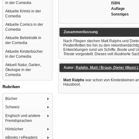
in der Comedia
ISBN
Auflage
Aktuelle Krimis in der
Sonstiges
Comedia
Aktuelle Comics in der
Comedia
Zusammenfassung
Aktuelle Belletristik in
Nach
Fliegen
stechen Matt Ralphs und Dieter
der Comedia
Piratenflotten bis hin zu den rekordverdäch
Entwicklungen rund um Schiffe, Boote und U
Aktuelle Kinderbücher
Trieste
vorgestellt. Dieses voll illustrierte 
in der Comedia
Aktuell Natur, Garten,
Autor:
Ralphs, Matt / Braun, Dieter (Illustr.
Ökologie in der
Comedia
Matt Ralphs
war schon von Kindesbeinen an v
Hausboot.
Rubriken
Bücher
Schweiz
Englisch und andere
Fremdsprachen
Hörbücher
eBooks / eReaders