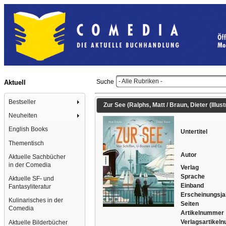
- Alle Rubriken -
Suche
Aktuell
Bestseller
Zur See (Ralphs, Matt / Braun, Dieter (Illust
Neuheiten
English Books
Untertitel
Thementisch
Autor
Aktuelle Sachbücher
in der Comedia
Verlag
Sprache
Aktuelle SF- und
Einband
Fantasyliteratur
Erscheinungsja
Kulinarisches in der
Seiten
Comedia
Artikelnummer
Verlagsartikel
Aktuelle Bilderbücher