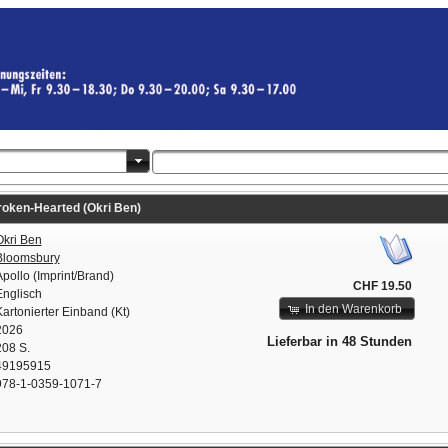
roken-Hearted (Okri Ben)
Okri Ben
Bloomsbury
pollo (Imprint/Brand)
CHF 19.50
Englisch
In den Warenkorb
artonierter Einband (Kt)
2026
Lieferbar in 48 Stunden
208 S.
49195915
978-1-0359-1071-7