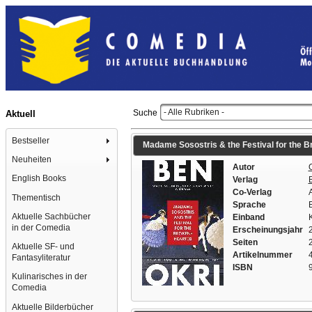
- Alle Rubriken -
Suche
Aktuell
Bestseller
Madame Sosostris & the Festival for the B
Neuheiten
Autor
English Books
Verlag
Co-Verlag
A
Thementisch
Sprache
Aktuelle Sachbücher
Einband
K
in der Comedia
Erscheinungsjahr
Seiten
Aktuelle SF- und
Artikelnummer
Fantasyliteratur
ISBN
Kulinarisches in der
Comedia
Aktuelle Bilderbücher