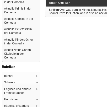
in der Comedia
Autor:
Okri Ben
Aktuelle Krimis in der
Sir Ben Okri
was born in Minna, Nigeria. His
Comedia
Booker Prize for Fiction, and is also an accl
Aktuelle Comics in der
Comedia
Aktuelle Belletristik in
der Comedia
Aktuelle Kinderbücher
in der Comedia
Aktuell Natur, Garten,
Ökologie in der
Comedia
Rubriken
Bücher
Schweiz
Englisch und andere
Fremdsprachen
Hörbücher
eBooks / eReaders