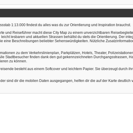
sstab 1:13.000 findest du alles was du zur Orientierung und Inspiration brauchst.
te und Reiseführer macht diese City Map zu einem unverzichtbaren Reisebegleiter. 
cht lesbaren und aktuellen Strassen behältst du stets die Orientierung. Der integr
ie eine Beschreibungen beliebter Sehenswürdigkeiten. Nützliche Zusatzinformatio
formationen zu dem Verkehrslinienplan, Parkplätzen, Hotels, Theater, Polizeistat
Alle Stadtbesucher finden dank den gut gekennzeichneten Durchgangsstrassen, Hau
ntieren zu können.
tsreisende besteht aus einem Softcover und leichtem Papier. Sie überzeugt durch i
r sind dir die mobilen Daten ausgegangen, helfen dir die auf der Karte deutlich ve