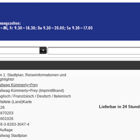
in 1: Stadtplan, Reiseinformationen und
ghlights!
llwag Kümmerly+Frey
llwag Kümmerly+Frey (Imprint/Brand)
glisch / Französisch / Deutsch / Italienisch
faltete (Land)Karte
Lieferbar in 24 Stund
026
9870203
2601026
8-3-8283-3047-4
 Auflage
llwag Stadtplan