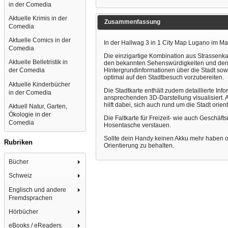
in der Comedia
Aktuelle Krimis in der
Zusammenfassung
Comedia
Aktuelle Comics in der
In der Hallwag 3 in 1 City Map Lugano im Mas
Comedia
Die einzigartige Kombination aus Strassenkar
Aktuelle Belletristik in
den bekannten Sehenswürdigkeiten und den lei
Hintergrundinformationen über die Stadt sow
der Comedia
optimal auf den Stadtbesuch vorzubereiten.
Aktuelle Kinderbücher
Die Stadtkarte enthält zudem detaillierte In
in der Comedia
ansprechenden 3D-Darstellung visualisiert. 
hilft dabei, sich auch rund um die Stadt orie
Aktuell Natur, Garten,
Ökologie in der
Die Faltkarte für Freizeit- wie auch Geschäf
Comedia
Hosentasche verstauen.
Sollte dein Handy keinen Akku mehr haben ode
Rubriken
Orientierung zu behalten.
Bücher
Schweiz
Englisch und andere
Fremdsprachen
Hörbücher
eBooks / eReaders