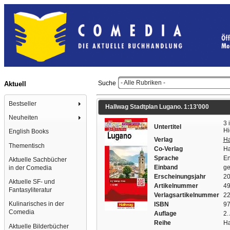
- Alle Rubriken -
Suche
Aktuell
Bestseller
Hallwag Stadtplan Lugano. 1:13'000
Neuheiten
3 
Untertitel
Hi
English Books
Verlag
Ha
Thementisch
Co-Verlag
Ha
Sprache
En
Aktuelle Sachbücher
Einband
ge
in der Comedia
Erscheinungsjahr
2
Aktuelle SF- und
Artikelnummer
4
Fantasyliteratur
Verlagsartikelnummer
2
Kulinarisches in der
ISBN
97
Comedia
Auflage
2.
Reihe
Ha
Aktuelle Bilderbücher