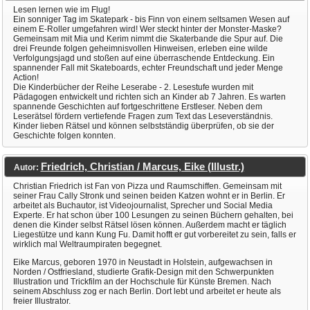
Lesen lernen wie im Flug!
Ein sonniger Tag im Skatepark - bis Finn von einem seltsamen Wesen auf
einem E-Roller umgefahren wird! Wer steckt hinter der Monster-Maske?
Gemeinsam mit Mia und Kerim nimmt die Skaterbande die Spur auf. Die
drei Freunde folgen geheimnisvollen Hinweisen, erleben eine wilde
Verfolgungsjagd und stoßen auf eine überraschende Entdeckung. Ein
spannender Fall mit Skateboards, echter Freundschaft und jeder Menge
Action!
Die Kinderbücher der Reihe Leserabe - 2. Lesestufe wurden mit
Pädagogen entwickelt und richten sich an Kinder ab 7 Jahren. Es warten
spannende Geschichten auf fortgeschrittene Erstleser. Neben dem
Leserätsel fördern vertiefende Fragen zum Text das Leseverständnis.
Kinder lieben Rätsel und können selbstständig überprüfen, ob sie der
Geschichte folgen konnten.
Friedrich, Christian / Marcus, Eike (Illustr.)
Autor:
Christian Friedrich ist Fan von Pizza und Raumschiffen. Gemeinsam mit
seiner Frau Cally Stronk und seinen beiden Katzen wohnt er in Berlin. Er
arbeitet als Buchautor, ist Videojournalist, Sprecher und Social Media
Experte. Er hat schon über 100 Lesungen zu seinen Büchern gehalten, bei
denen die Kinder selbst Rätsel lösen können. Außerdem macht er täglich
Liegestütze und kann Kung Fu. Damit hofft er gut vorbereitet zu sein, falls er
wirklich mal Weltraumpiraten begegnet.
Eike Marcus, geboren 1970 in Neustadt in Holstein, aufgewachsen in
Norden / Ostfriesland, studierte Grafik-Design mit den Schwerpunkten
Illustration und Trickfilm an der Hochschule für Künste Bremen. Nach
seinem Abschluss zog er nach Berlin. Dort lebt und arbeitet er heute als
freier Illustrator.