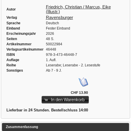
Friedrich, Christian / Marcus, Eike
Autor
(Illustr.)
Ravensburger
Verlag
Sprache
Deutsch
Einband
Fester Einband
Erscheinungsjahr
2026
Seiten
48 S.
Artikelnummer
50022984
Verlagsartikelnummer
46448
ISBN
978-3-473-46448-7
Auflage
1. Aufl.
Reihe
Leserabe; Leserabe - 2. Lesestufe
Sonstiges
Ab 7 - 9 J.
CHF 13.90
In den Warenkorb
Lieferbar in 24 Stunden. Bestellschluss 14:00
Zusammenfassung