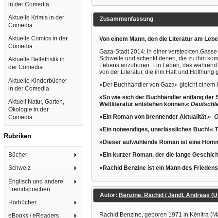
in der Comedia
Aktuelle Krimis in der
Zusammenfassung
Comedia
Aktuelle Comics in der
Von einem Mann, den die Literatur am Lebe
Comedia
Gaza-Stadt 2014: In einer versteckten Gasse s
Schwelle und schenkt denen, die zu ihm komme
Aktuelle Belletristik in
Lebens anzuhören. Ein Leben, das während de
der Comedia
von der Literatur, die ihm Halt und Hoffnung 
Aktuelle Kinderbücher
»Der Buchhändler von Gaza« gleicht einem k
in der Comedia
»So wie sich der Buchhändler entlang der 
Aktuell Natur, Garten,
Weltliteratur entstehen können.«
Deutschla
Ökologie in der
»Ein Roman von brennender Aktualität.«
O
Comedia
»Ein notwendiges, unerlässliches Buch!«
T
Rubriken
»Dieser aufwühlende Roman ist eine Homma
Bücher
»Ein kurzer Roman, der die lange Geschicht
»Rachid Benzine ist ein Mann des Friedens 
Schweiz
Englisch und andere
Fremdsprachen
Autor:
Benzine, Rachid / Jandl, Andreas (Ü
Hörbücher
Rachid Benzine, geboren 1971 in Kénitra (M
eBooks / eReaders