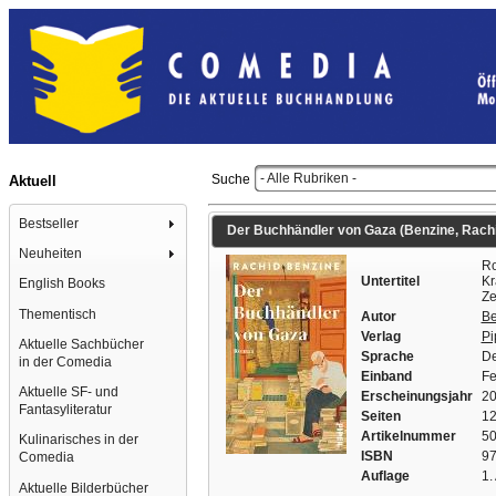
- Alle Rubriken -
Suche
Aktuell
Bestseller
Der Buchhändler von Gaza (Benzine, Rachid
Neuheiten
Ro
Untertitel
Kr
English Books
Ze
Thementisch
Autor
Be
Verlag
Pi
Aktuelle Sachbücher
Sprache
De
in der Comedia
Einband
Fe
Aktuelle SF- und
Erscheinungsjahr
2
Fantasyliteratur
Seiten
12
Artikelnummer
5
Kulinarisches in der
ISBN
97
Comedia
Auflage
1.
Aktuelle Bilderbücher