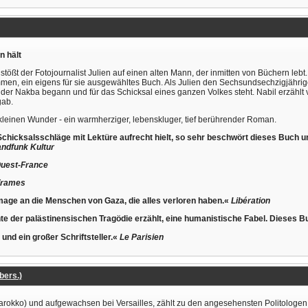
n hält
tößt der Fotojournalist Julien auf einen alten Mann, der inmitten von Büchern lebt.
n, ein eigens für sie ausgewähltes Buch. Als Julien den Sechsundsechzigjährigen f
r Nakba begann und für das Schicksal eines ganzen Volkes steht. Nabil erzählt 
gab.
leinen Wunder - ein warmherziger, lebenskluger, tief berührender Roman.
Schicksalsschläge mit Lektüre aufrecht hielt, so sehr beschwört dieses Buch u
ndfunk Kultur
uest-France
rames
ge an die Menschen von Gaza, die alles verloren haben.«
Libération
e der palästinensischen Tragödie erzählt, eine humanistische Fabel. Dieses Buc
und ein großer Schriftsteller.«
Le Parisien
bers.)
arokko) und aufgewachsen bei Versailles, zählt zu den angesehensten Politologen