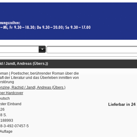
 / Jandl, Andreas (Übers.))
man | Poetischer, berührender Roman über die
aft der Literatur und das Überleben inmitten von
rstörung
nzine, Rachid / Jandl, Andreas (Übers.)
per Hardcover
utsch
ster Einband
Lieferbar in 24
026
8 S.
0188993
8-3-492-07457-5
 Auflage