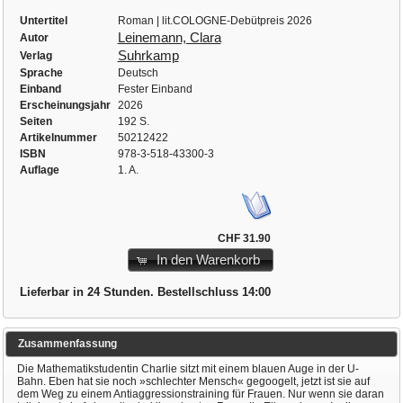
Untertitel
Roman | lit.COLOGNE-Debütpreis 2026
Leinemann, Clara
Autor
Suhrkamp
Verlag
Sprache
Deutsch
Einband
Fester Einband
Erscheinungsjahr
2026
Seiten
192 S.
Artikelnummer
50212422
ISBN
978-3-518-43300-3
Auflage
1. A.
CHF 31.90
In den Warenkorb
Lieferbar in 24 Stunden. Bestellschluss 14:00
Zusammenfassung
Die Mathematikstudentin Charlie sitzt mit einem blauen Auge in der U-
Bahn. Eben hat sie noch »schlechter Mensch« gegoogelt, jetzt ist sie auf
dem Weg zu einem Antiaggressionstraining für Frauen. Nur wenn sie daran