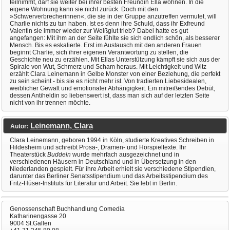
teilnimmt, darf sie weiter bei ihrer besten Freundin Ella wohnen. In die
eigene Wohnung kann sie nicht zurück. Doch mit den
»Schwerverbrecherinnen«, die sie in der Gruppe anzutreffen vermutet, will
Charlie nichts zu tun haben. Ist es denn ihre Schuld, dass ihr Exfreund
Valentin sie immer wieder zur Weißglut trieb? Dabei hatte es gut
angefangen: Mit ihm an der Seite fühlte sie sich endlich schön, als besserer
Mensch. Bis es eskalierte. Erst im Austausch mit den anderen Frauen
beginnt Charlie, sich ihrer eigenen Verantwortung zu stellen, die
Geschichte neu zu erzählen. Mit Ellas Unterstützung kämpft sie sich aus der
Spirale von Wut, Schmerz und Scham heraus. Mit Leichtigkeit und Witz
erzählt Clara Leinemann in Gelbe Monster von einer Beziehung, die perfekt
zu sein scheint - bis sie es nicht mehr ist. Von tradierten Liebesidealen,
weiblicher Gewalt und emotionaler Abhängigkeit. Ein mitreißendes Debüt,
dessen Antiheldin so liebenswert ist, dass man sich auf der letzten Seite
nicht von ihr trennen möchte.
Leinemann, Clara
Autor:
Clara Leinemann, geboren 1994 in Köln, studierte Kreatives Schreiben in
Hildesheim und schreibt Prosa-, Dramen- und Hörspieltexte. Ihr
Theaterstück
Buddeln
wurde mehrfach ausgezeichnet und in
verschiedenen Häusern in Deutschland und in Übersetzung in den
Niederlanden gespielt. Für ihre Arbeit erhielt sie verschiedene Stipendien,
darunter das Berliner Senatsstipendium und das Arbeitsstipendium des
Fritz-Hüser-Instituts für Literatur und Arbeit. Sie lebt in Berlin.
Genossenschaft Buchhandlung Comedia
Katharinengasse 20
9004 St.Gallen