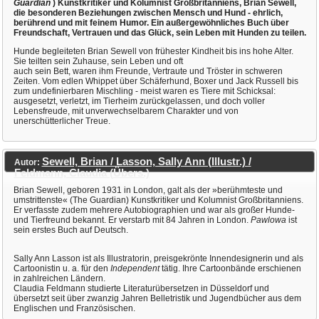
Guardian
) Kunstkritiker und Kolumnist Großbritanniens, Brian Sewell,
die besonderen Beziehungen zwischen Mensch und Hund - ehrlich,
berührend und mit feinem Humor. Ein außergewöhnliches Buch über
Freundschaft, Vertrauen und das Glück, sein Leben mit Hunden zu teilen.
Hunde begleiteten Brian Sewell von frühester Kindheit bis ins hohe Alter.
Sie teilten sein Zuhause, sein Leben und oft
auch sein Bett, waren ihm Freunde, Vertraute und Tröster in schweren
Zeiten. Vom edlen Whippet über Schäferhund, Boxer und Jack Russell bis
zum undefinierbaren Mischling - meist waren es Tiere mit Schicksal:
ausgesetzt, verletzt, im Tierheim zurückgelassen, und doch voller
Lebensfreude, mit unverwechselbarem Charakter und von
unerschütterlicher Treue.
Sewell, Brian / Lasson, Sally Ann (Illustr.) /
Autor:
Feldmann, Claudia (Übers.)
Brian Sewell, geboren 1931 in London, galt als der »berühmteste und
umstrittenste« (The Guardian) Kunstkritiker und Kolumnist Großbritanniens.
Er verfasste zudem mehrere Autobiographien und war als großer Hunde-
und Tierfreund bekannt. Er verstarb mit 84 Jahren in London.
Pawlowa
ist
sein erstes Buch auf Deutsch.
Sally Ann Lasson ist als Illustratorin, preisgekrönte Innendesignerin und als
Cartoonistin u. a. für den
Independent
tätig. Ihre Cartoonbände erschienen
in zahlreichen Ländern.
Claudia Feldmann studierte Literaturübersetzen in Düsseldorf und
übersetzt seit über zwanzig Jahren Belletristik und Jugendbücher aus dem
Englischen und Französischen.