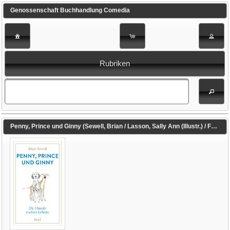
Genossenschaft Buchhandlung Comedia
Rubriken
Penny, Prince und Ginny (Sewell, Brian / Lasson, Sally Ann (Illustr.) / Feldmann, Claudia (Übers.))