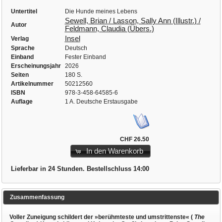
Untertitel
Die Hunde meines Lebens
Sewell, Brian / Lasson, Sally Ann (Illustr.) /
Autor
Feldmann, Claudia (Übers.)
Insel
Verlag
Sprache
Deutsch
Einband
Fester Einband
Erscheinungsjahr
2026
Seiten
180 S.
Artikelnummer
50212560
ISBN
978-3-458-64585-6
Auflage
1 A. Deutsche Erstausgabe
CHF 26.50
In den Warenkorb
Lieferbar in 24 Stunden. Bestellschluss 14:00
Zusammenfassung
Voller Zuneigung schildert der »berühmteste und umstrittenste« (
The