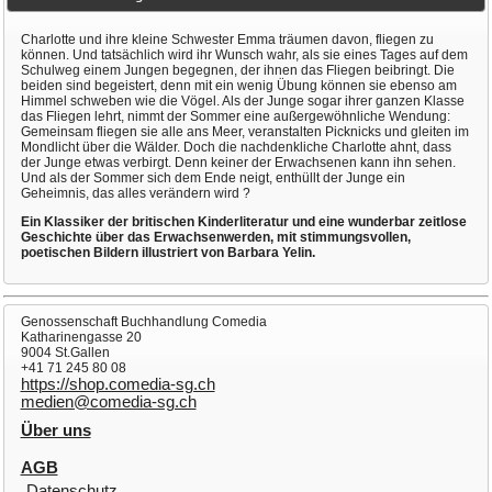
Charlotte und ihre kleine Schwester Emma träumen davon, fliegen zu
können. Und tatsächlich wird ihr Wunsch wahr, als sie eines Tages auf dem
Schulweg einem Jungen begegnen, der ihnen das Fliegen beibringt. Die
beiden sind begeistert, denn mit ein wenig Übung können sie ebenso am
Himmel schweben wie die Vögel. Als der Junge sogar ihrer ganzen Klasse
das Fliegen lehrt, nimmt der Sommer eine außergewöhnliche Wendung:
Gemeinsam fliegen sie alle ans Meer, veranstalten Picknicks und gleiten im
Mondlicht über die Wälder. Doch die nachdenkliche Charlotte ahnt, dass
der Junge etwas verbirgt. Denn keiner der Erwachsenen kann ihn sehen.
Und als der Sommer sich dem Ende neigt, enthüllt der Junge ein
Geheimnis, das alles verändern wird ?
Ein Klassiker der britischen Kinderliteratur und eine wunderbar zeitlose
Geschichte über das Erwachsenwerden, mit stimmungsvollen,
poetischen Bildern illustriert von Barbara Yelin.
Genossenschaft Buchhandlung Comedia
Katharinengasse 20
9004 St.Gallen
+41 71 245 80 08
https://shop.comedia-sg.ch
medien@comedia-sg.ch
Über uns
AGB
Datenschutz