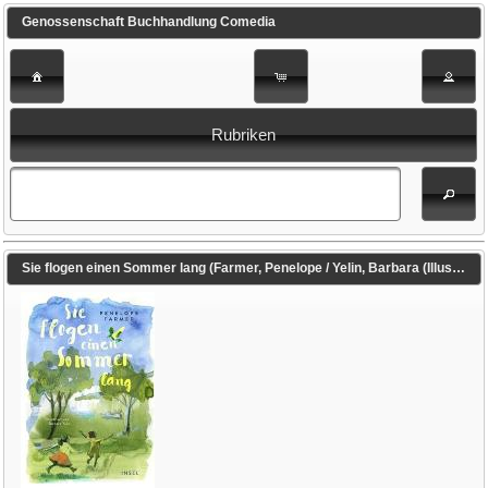
Genossenschaft Buchhandlung Comedia
Rubriken
Sie flogen einen Sommer lang (Farmer, Penelope / Yelin, Barbara (Illustr.) / Feldmann, Claudia (Übers.))