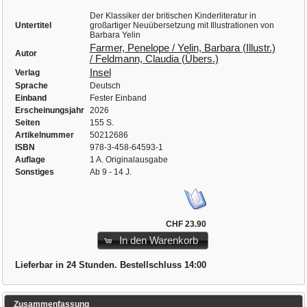
Der Klassiker der britischen Kinderliteratur in
Untertitel
großartiger Neuübersetzung mit Illustrationen von
Barbara Yelin
Farmer, Penelope / Yelin, Barbara (Illustr.)
Autor
/ Feldmann, Claudia (Übers.)
Insel
Verlag
Sprache
Deutsch
Einband
Fester Einband
Erscheinungsjahr
2026
Seiten
155 S.
Artikelnummer
50212686
ISBN
978-3-458-64593-1
Auflage
1 A. Originalausgabe
Sonstiges
Ab 9 - 14 J.
CHF 23.90
In den Warenkorb
Lieferbar in 24 Stunden. Bestellschluss 14:00
Zusammenfassung