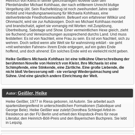
Heinrich von Kleist in seiner gleichnamigen Novelle über den
Pferdehändler Michael Kohlhaas, der nach erlittenem Unrecht blutige
Vergeltung übt. Sein Rachefeldzug ist noch zweihundert Jahre später
Vorbild und Handlungsanweisung für Michaela Kohlhaas, eine
stellvertretende Friedhofsverwalterin. Befeuert von erfahrener Willkür und
Ohnmacht, wird sie zur Aufsässigen. Doch wo Michael Kohlhaas mordet
und brandschatzt, agiert sie vorrangig mit Worten: mit Zuspitzung,
Übertreibung, Sabotage und Show. Einer vermeintlichen Hexe gleich, zieht
sie fluchend und Verwünschungen aussprechend durchs Land. Und muss
feststellen: Es ist von Nachteil, eine Frau zu sein. Es ist von Nachteil, sich zu
wehren. Doch selbst wenn alle Welt sie für wahnsinnig erklärt - sie geht
»mit wehenden Fahnen« ihrem Ende entgegen, auf ein gutes Ende
hoffend, und doch ahnend: Ein solches Ende wird es vielleicht nicht geben.
Heike Geißlers
Michaela Kohlhaas
ist eine tollkühne Überschreibung der
berühmten Novelle von Heinrich von Kleist. Ihre Michaela ist eine
Schimpfende, eine Stinkende, eine Zärtliche. Eine große Liebende, die
nicht bloß Verbesserung will - sie verlangt Wiedergutmachung und
Sühne. Und eine gänzlich andere Einrichtung der Welt.
Geißler, Heike
Autor:
Heike Geißler, 1977 in Riesa geboren, ist Autorin. Sie arbeitet auch
spartenübergreifend in unterschiedlichen Formationen (Sabotique und
George Bele). Heike Geißler war zuletzt Dorothea Schlegel Artist-in-
Residence an der FU Berlin und erhielt den Klopstock-Preis für neue
Literatur, den Heinrich-Böll-Preis und den Bayerischen Buchpreis. Sie lebt
in Leipzig.