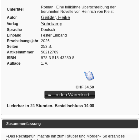
Roman | Eine tollkühne Überschreibung der
Untertitel
berühmten Novelle von Heinrich von Kleist
Geißler, Heike
Autor
Suhrkamp
Verlag
Sprache
Deutsch
Einband
Fester Einband
Erscheinungsjahr
2026
Seiten
253 S.
Artikelnummer
50212769
ISBN
978-3-518-43280-8
Auflage
1. A.
CHF 34.50
In den Warenkorb
Lieferbar in 24 Stunden. Bestellschluss 14:00
Zusammenfassung
»Das Rechtgefühl machte ihn zum Räuber und Mörder.« So erzählt es