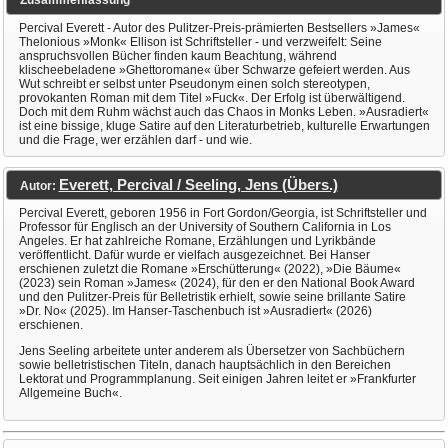
Percival Everett - Autor des Pulitzer-Preis-prämierten Bestsellers »James«
Thelonious »Monk« Ellison ist Schriftsteller - und verzweifelt: Seine
anspruchsvollen Bücher finden kaum Beachtung, während
klischeebeladene »Ghettoromane« über Schwarze gefeiert werden. Aus
Wut schreibt er selbst unter Pseudonym einen solch stereotypen,
provokanten Roman mit dem Titel »Fuck«. Der Erfolg ist überwältigend.
Doch mit dem Ruhm wächst auch das Chaos in Monks Leben. »Ausradiert«
ist eine bissige, kluge Satire auf den Literaturbetrieb, kulturelle Erwartungen
und die Frage, wer erzählen darf - und wie.
Everett, Percival / Seeling, Jens (Übers.)
Autor:
Percival Everett, geboren 1956 in Fort Gordon/Georgia, ist Schriftsteller und
Professor für Englisch an der University of Southern California in Los
Angeles. Er hat zahlreiche Romane, Erzählungen und Lyrikbände
veröffentlicht. Dafür wurde er vielfach ausgezeichnet. Bei Hanser
erschienen zuletzt die Romane »Erschütterung« (2022), »Die Bäume«
(2023) sein Roman »James« (2024), für den er den National Book Award
und den Pulitzer-Preis für Belletristik erhielt, sowie seine brillante Satire
»Dr. No« (2025). Im Hanser-Taschenbuch ist »Ausradiert« (2026)
erschienen.
Jens Seeling arbeitete unter anderem als Übersetzer von Sachbüchern
sowie belletristischen Titeln, danach hauptsächlich in den Bereichen
Lektorat und Programmplanung. Seit einigen Jahren leitet er »Frankfurter
Allgemeine Buch«.