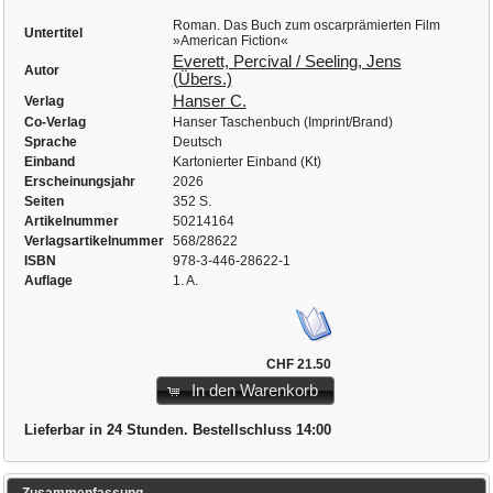
Roman. Das Buch zum oscarprämierten Film
Untertitel
»American Fiction«
Everett, Percival / Seeling, Jens
Autor
(Übers.)
Hanser C.
Verlag
Co-Verlag
Hanser Taschenbuch (Imprint/Brand)
Sprache
Deutsch
Einband
Kartonierter Einband (Kt)
Erscheinungsjahr
2026
Seiten
352 S.
Artikelnummer
50214164
Verlagsartikelnummer
568/28622
ISBN
978-3-446-28622-1
Auflage
1. A.
CHF 21.50
In den Warenkorb
Lieferbar in 24 Stunden. Bestellschluss 14:00
Zusammenfassung