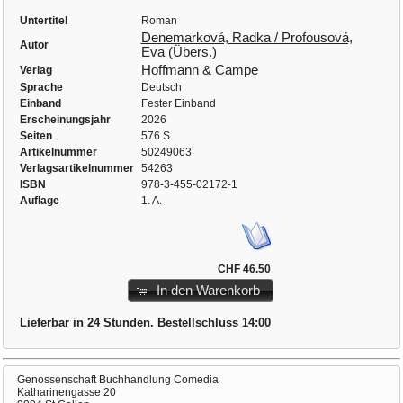
Untertitel
Roman
Denemarková, Radka / Profousová,
Autor
Eva (Übers.)
Hoffmann & Campe
Verlag
Sprache
Deutsch
Einband
Fester Einband
Erscheinungsjahr
2026
Seiten
576 S.
Artikelnummer
50249063
Verlagsartikelnummer
54263
ISBN
978-3-455-02172-1
Auflage
1. A.
CHF 46.50
In den Warenkorb
Lieferbar in 24 Stunden. Bestellschluss 14:00
Genossenschaft Buchhandlung Comedia
Katharinengasse 20