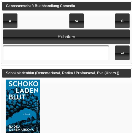
Genossenschaft Buchhandlung Comedia
Rubriken
Schokoladenblut (Denemarková, Radka / Profousová, Eva (Übers.))