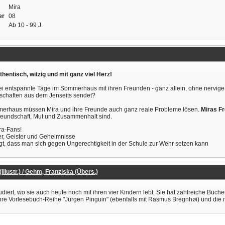
Mira
er
08
Ab 10 - 99 J.
hentisch, witzig und mit ganz viel Herz!
wei entspannte Tage im Sommerhaus mit ihren Freunden - ganz allein, ohne nervige
otschaften aus dem Jenseits sendet?
rhaus müssen Mira und ihre Freunde auch ganz reale Probleme lösen.
Miras Fr
reundschaft, Mut und Zusammenhalt sind.
ra-Fans!
r, Geister und Geheimnisse
t, dass man sich gegen Ungerechtigkeit in der Schule zur Wehr setzen kann
llustr.) / Gehm, Franziska (Übers.)
ert, wo sie auch heute noch mit ihren vier Kindern lebt. Sie hat zahlreiche Büche
re Vorlesebuch-Reihe "Jürgen Pinguin" (ebenfalls mit Rasmus Bregnhøi) und die ne