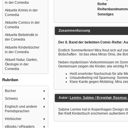
in der Comedia
Reihe
Reihenbandnumm
Aktuelle Krimis in der
Sonstiges
Comedia
Aktuelle Comics in der
Comedia
Zusammenfassung
Aktuelle Belletristik in
der Comedia
Der 8. Band der beliebten Comic-Reihe: Aut
Aktuelle Kinderbücher
Endlich Sommerferien! Mira freut sich auf z
in der Comedia
Botschaften : Ist das etwa Miras Oma, die B
Aktuell Natur, Garten,
Neben mysteriösen Vorkommnissen im Somme
Ökologie in der
Gemeinsam zeigen die Kinder, wie wichtig F
Comedia
Heiß ersehnter Nachschub für alle Mi
Urlaubsfeeling mit Spannung: Somme
Rubriken
Klare Kante gegen Mobbing: Mira zeig
Bücher
Autor:
Lemire, Sabine / Bregnhøi, Rasmus (I
Schweiz
Englisch und andere
Sabine Lemire hat in Kopenhagen Design studi
Fremdsprachen
Bei Klett Kinderbuch erscheinen außerdem ih
Hörbücher
eBooks / eReaders