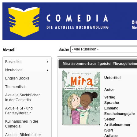
- Alle Rubriken -
Suche
Aktuell
Bestseller
Mira #sommerhaus #geister #livasgeheimnis
Neuheiten
Untertitel
English Books
Thementisch
Autor
Aktuelle Sachbücher
Verlag
in der Comedia
Sprache
Einband
Aktuelle SF- und
Fantasyliteratur
Erscheinungsjahr
Seiten
Kulinarisches in der
Artikelnummer
Comedia
ISBN
Aktuelle Bilderbücher
Auflage