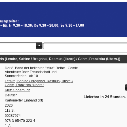
 (Lemire, Sabine / Bregnhøi, Rasmus (Illustr.) / Gehm, Franziska (Übers.))
Der 8. Band der beliebten "Mira"-Reihe - Comic-
Abenteuer über Freundschaft und
Sommerferien | ab 10
Lemire, Sabine / Bregnhøi, Rasmus (Illustr.) /
Gehm, Franziska (Übers.)
Klett Kinderbuch
Deutsch
Lieferbar in 24 Stunden.
Kartonierter Einband (Kt)
2026
112 S.
50287974
978-3-95470-323-4
1. A.