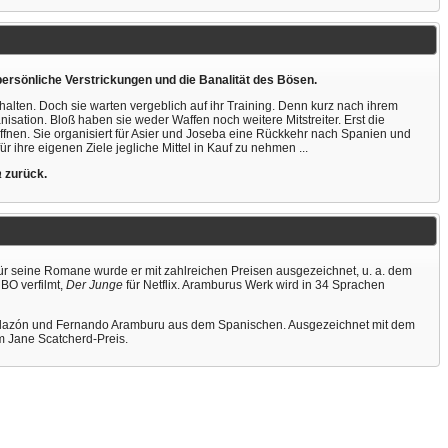
ersönliche Verstrickungen und die Banalität des Bösen.
alten. Doch sie warten vergeblich auf ihr Training. Denn kurz nach ihrem
sation. Bloß haben sie weder Waffen noch weitere Mitstreiter. Erst die
fnen. Sie organisiert für Asier und Joseba eine Rückkehr nach Spanien und
für ihre eigenen Ziele jegliche Mittel in Kauf zu nehmen ...
a
zurück.
Für seine Romane wurde er mit zahlreichen Preisen ausgezeichnet, u. a. dem
HBO verfilmt,
Der Junge
für Netflix. Aramburus Werk wird in 34 Sprachen
 Villazón und Fernando Aramburu aus dem Spanischen. Ausgezeichnet mit dem
m Jane Scatcherd-Preis.