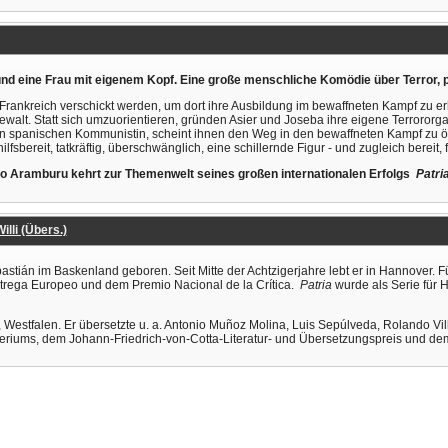
d eine Frau mit eigenem Kopf. Eine große menschliche Komödie über Terror, p
Frankreich verschickt werden, um dort ihre Ausbildung im bewaffneten Kampf zu erh
lt. Statt sich umzuorientieren, gründen Asier und Joseba ihre eigene Terrororgani
gen spanischen Kommunistin, scheint ihnen den Weg in den bewaffneten Kampf zu öf
hilfsbereit, tatkräftig, überschwänglich, eine schillernde Figur - und zugleich bereit, 
do Aramburu kehrt zur Themenwelt seines großen internationalen Erfolgs
Patri
lli (Übers.)
tián im Baskenland geboren. Seit Mitte der Achtzigerjahre lebt er in Hannover. 
trega Europeo und dem Premio Nacional de la Crítica.
Patria
wurde als Serie für 
t, Westfalen. Er übersetzte u. a. Antonio Muñoz Molina, Luis Sepúlveda, Rolando
teriums, dem Johann-Friedrich-von-Cotta-Literatur- und Übersetzungspreis und de