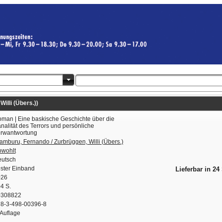
illi (Übers.))
man | Eine baskische Geschichte über die
nalität des Terrors und persönliche
rwantwortung
amburu, Fernando / Zurbrüggen, Willi (Übers.)
wohlt
utsch
ster Einband
Lieferbar in 24
026
4 S.
0308822
8-3-498-00396-8
 Auflage