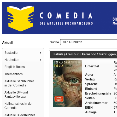
- Alle Rubriken -
Suche
Aktuell
Bestseller
Fabula (Aramburu, Fernando / Zurbrüggen, W
Neuheiten
Ro
Untertitel
Ba
English Books
Ve
Thementisch
Autor
Ar
Verlag
Ro
Aktuelle Sachbücher
Sprache
De
in der Comedia
Einband
Fe
Aktuelle SF- und
Erscheinungsjahr
2
Fantasyliteratur
Seiten
30
Artikelnummer
5
Kulinarisches in der
ISBN
97
Comedia
Auflage
1.
Aktuelle Bilderbücher