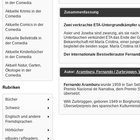
in der Comedia
Aktuelle Krimis in der
Zusammenfassung
Comedia
Aktuelle Comics in der
Zwei verkrachte ETA-Untergrundkämpfer un
Comedia
Asier und Joseba sind zwanzig, als sie nach 
Untertauchen verkündet ETA das Ende der Gewa
Aktuelle Belletristik in
Bekanntschaft mit María Cristina, einer jun
der Comedia
begleitet die beiden sogar. María Cristina ist 
Aktuelle Kinderbücher
Der internationale Bestsellerautor Fernan
in der Comedia
Aktuell Natur, Garten,
Ökologie in der
Autor:
Aramburu, Fernando / Zurbrüggen, Wi
Comedia
Fernando Aramburu
wurde 1959 in San Sebas
Rubriken
Premio Nacional de Narrativa, dem Premio S
übersetzt.
Bücher
Willi Zurbrüggen, geboren 1949 in Borghors
Übersetzerpreis des spanischen Kulturminis
Schweiz
Englisch und andere
Fremdsprachen
Hörbücher
eBooks / eReaders