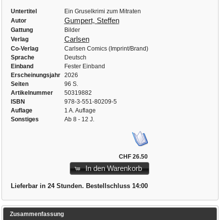
Untertitel
Ein Gruselkrimi zum Mitraten
Gumpert, Steffen
Autor
Gattung
Bilder
Carlsen
Verlag
Co-Verlag
Carlsen Comics (Imprint/Brand)
Sprache
Deutsch
Einband
Fester Einband
Erscheinungsjahr
2026
Seiten
96 S.
Artikelnummer
50319882
ISBN
978-3-551-80209-5
Auflage
1 A. Auflage
Sonstiges
Ab 8 - 12 J.
CHF 26.50
In den Warenkorb
Lieferbar in 24 Stunden. Bestellschluss 14:00
Zusammenfassung