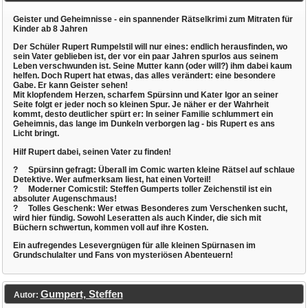
Geister und Geheimnisse - ein spannender Rätselkrimi zum Mitraten für
Kinder ab 8 Jahren
Der Schüler Rupert Rumpelstil will nur eines: endlich herausfinden, wo
sein Vater geblieben ist, der vor ein paar Jahren spurlos aus seinem
Leben verschwunden ist. Seine Mutter kann (oder will?) ihm dabei kaum
helfen. Doch Rupert hat etwas, das alles verändert: eine besondere
Gabe. Er kann Geister sehen!
Mit klopfendem Herzen, scharfem Spürsinn und Kater Igor an seiner
Seite folgt er jeder noch so kleinen Spur. Je näher er der Wahrheit
kommt, desto deutlicher spürt er: In seiner Familie schlummert ein
Geheimnis, das lange im Dunkeln verborgen lag - bis Rupert es ans
Licht bringt.
Hilf Rupert dabei, seinen Vater zu finden!
?
Spürsinn gefragt:
Überall im Comic warten kleine Rätsel auf schlaue
Detektive. Wer aufmerksam liest, hat einen Vorteil!
?
Moderner Comicstil:
Steffen Gumperts toller Zeichenstil ist ein
absoluter Augenschmaus!
?
Tolles Geschenk:
Wer etwas Besonderes zum Verschenken sucht,
wird hier fündig. Sowohl Leseratten als auch Kinder, die sich mit
Büchern schwertun, kommen voll auf ihre Kosten.
Ein aufregendes Lesevergnügen für alle kleinen Spürnasen im
Grundschulalter und Fans von mysteriösen Abenteuern!
Gumpert, Steffen
Autor: