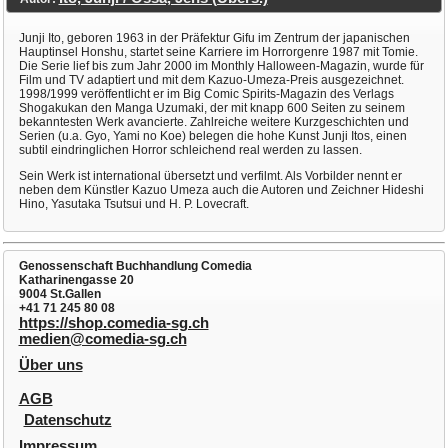
Junji Ito, geboren 1963 in der Präfektur Gifu im Zentrum der japanischen
Hauptinsel Honshu, startet seine Karriere im Horrorgenre 1987 mit Tomie.
Die Serie lief bis zum Jahr 2000 im Monthly Halloween-Magazin, wurde für
Film und TV adaptiert und mit dem Kazuo-Umeza-Preis ausgezeichnet.
1998/1999 veröffentlicht er im Big Comic Spirits-Magazin des Verlags
Shogakukan den Manga Uzumaki, der mit knapp 600 Seiten zu seinem
bekanntesten Werk avancierte. Zahlreiche weitere Kurzgeschichten und
Serien (u.a. Gyo, Yami no Koe) belegen die hohe Kunst Junji Itos, einen
subtil eindringlichen Horror schleichend real werden zu lassen.
Sein Werk ist international übersetzt und verfilmt. Als Vorbilder nennt er
neben dem Künstler Kazuo Umeza auch die Autoren und Zeichner Hideshi
Hino, Yasutaka Tsutsui und H. P. Lovecraft.
Genossenschaft Buchhandlung Comedia
Katharinengasse 20
9004 St.Gallen
+41 71 245 80 08
https://shop.comedia-sg.ch
medien@comedia-sg.ch
Über uns
AGB
Datenschutz
Impressum