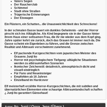
Vaters Segen
Der Raucherclub
Schimmel
Stadt ohne Straßen
Trügerische Erinnerungen
Der Eiswagen
Ein Flüstern, ein Schatten... die Unausweichlichkeit des Schreckens!
In der schmalen Gasse lauert ein dunkles Geheimnis - und der Horror
pirscht sich ins Alltägliche. Als Kind begegnete sie in der Gasse hinter
ihrem Haus einer seltsamen Frau, die ihr nie wieder aus dem Kopf ging.
Jahre später kehrt sie zurück, doch das Grauen ist immer noch da. Die
Gasse scheint ein Eigenleben zu führen, und die Grenze zwischen
Realität und Albtraum verschwimmt zunehmend.
Elf packende Kurzgeschichten vom japanischen Meister des
Grauens Junji Ito
Horror mit psychologischem Tiefgang: alltägliche Situationen
werden zu albtraumhaften Szenarien
Ikonischer Zeichenstil: detailreich, atmosphärisch dicht und
visuell eindringlich
Für Fans und Neueinsteiger
Empfohlen ab 16 Jahren
Einzelband im Hardcover
Elf meisterhaft erzählte Horror-Kurzgeschichten, die mit subtilen und
übernatürlichen Elementen eine schaurige Albtraumlandschaft schaffen
¿ Junji Ito garantiert Gänsehaut!
Ito, Junji / Ossa, Jens (Übers.)
Autor: