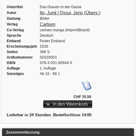
Untertitel
Das Grauen in der Gasse
Ito, Junji / Ossa, Jens (Übers.)
Autor
Gattung
Bilder
Carlsen
Verlag
Co-Verlag
carlsen manga (Imprint/Brand)
Sprache
Deutsch
Einband
Fester Einband
Erscheinungsjahr
2026
Seiten
386 S.
Artikelnummer
50320003
ISBN
978-3-551-80944-5
Auflage
1. Auflage
Sonstiges
Ab 16 - 99 J.
CHF 35.50
In den Warenkorb
Lieferbar in 24 Stunden. Bestellschluss 14:00
Zusammenfassung