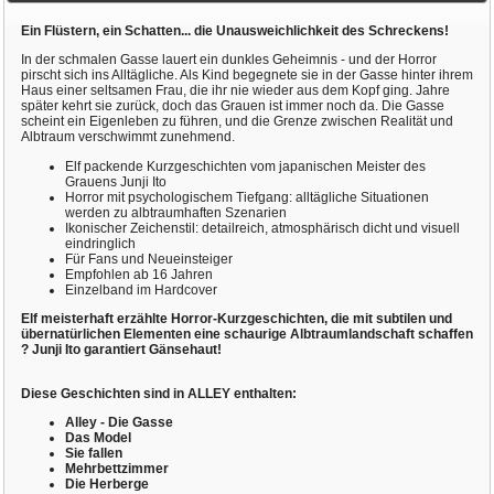
Ein Flüstern, ein Schatten... die Unausweichlichkeit des Schreckens!
In der schmalen Gasse lauert ein dunkles Geheimnis - und der Horror
pirscht sich ins Alltägliche. Als Kind begegnete sie in der Gasse hinter ihrem
Haus einer seltsamen Frau, die ihr nie wieder aus dem Kopf ging. Jahre
später kehrt sie zurück, doch das Grauen ist immer noch da. Die Gasse
scheint ein Eigenleben zu führen, und die Grenze zwischen Realität und
Albtraum verschwimmt zunehmend.
Elf packende Kurzgeschichten vom japanischen Meister des
Grauens Junji Ito
Horror mit psychologischem Tiefgang: alltägliche Situationen
werden zu albtraumhaften Szenarien
Ikonischer Zeichenstil: detailreich, atmosphärisch dicht und visuell
eindringlich
Für Fans und Neueinsteiger
Empfohlen ab 16 Jahren
Einzelband im Hardcover
Elf meisterhaft erzählte Horror-Kurzgeschichten, die mit subtilen und
übernatürlichen Elementen eine schaurige Albtraumlandschaft schaffen
? Junji Ito garantiert Gänsehaut!
Diese Geschichten sind in ALLEY enthalten:
Alley - Die Gasse
Das Model
Sie fallen
Mehrbettzimmer
Die Herberge