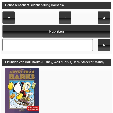
Genossenschaft Buchhandlung Comedia
Rubriken
Erfunden von Carl Barks (Disney, Walt / Barks, Carl / Strecker, Mandy (Übers.))