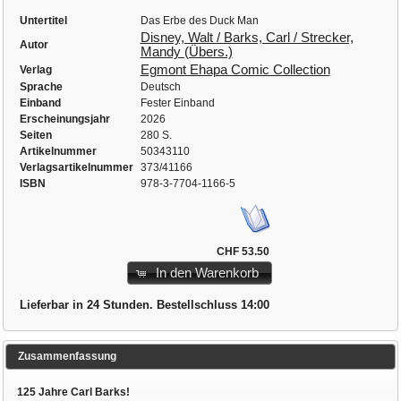
Untertitel
Das Erbe des Duck Man
Disney, Walt / Barks, Carl / Strecker,
Autor
Mandy (Übers.)
Egmont Ehapa Comic Collection
Verlag
Sprache
Deutsch
Einband
Fester Einband
Erscheinungsjahr
2026
Seiten
280 S.
Artikelnummer
50343110
Verlagsartikelnummer
373/41166
ISBN
978-3-7704-1166-5
CHF 53.50
In den Warenkorb
Lieferbar in 24 Stunden. Bestellschluss 14:00
Zusammenfassung
125 Jahre Carl Barks!