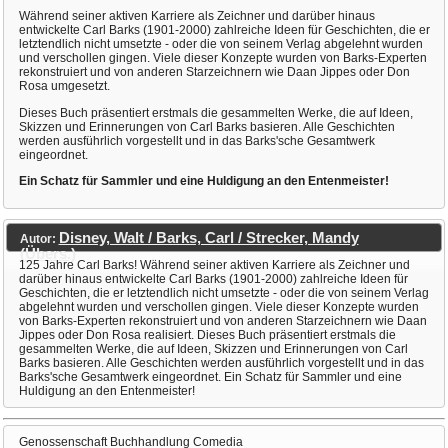
Während seiner aktiven Karriere als Zeichner und darüber hinaus
entwickelte Carl Barks (1901-2000) zahlreiche Ideen für Geschichten, die er
letztendlich nicht umsetzte - oder die von seinem Verlag abgelehnt wurden
und verschollen gingen. Viele dieser Konzepte wurden von Barks-Experten
rekonstruiert und von anderen Starzeichnern wie Daan Jippes oder Don
Rosa umgesetzt.
Dieses Buch präsentiert erstmals die gesammelten Werke, die auf Ideen,
Skizzen und Erinnerungen von Carl Barks basieren. Alle Geschichten
werden ausführlich vorgestellt und in das Barks'sche Gesamtwerk
eingeordnet.
Ein Schatz für Sammler und eine Huldigung an den Entenmeister!
Disney, Walt / Barks, Carl / Strecker, Mandy
Autor:
(Übers.)
125 Jahre Carl Barks! Während seiner aktiven Karriere als Zeichner und
darüber hinaus entwickelte Carl Barks (1901-2000) zahlreiche Ideen für
Geschichten, die er letztendlich nicht umsetzte - oder die von seinem Verlag
abgelehnt wurden und verschollen gingen. Viele dieser Konzepte wurden
von Barks-Experten rekonstruiert und von anderen Starzeichnern wie Daan
Jippes oder Don Rosa realisiert. Dieses Buch präsentiert erstmals die
gesammelten Werke, die auf Ideen, Skizzen und Erinnerungen von Carl
Barks basieren. Alle Geschichten werden ausführlich vorgestellt und in das
Barks'sche Gesamtwerk eingeordnet. Ein Schatz für Sammler und eine
Huldigung an den Entenmeister!
Genossenschaft Buchhandlung Comedia