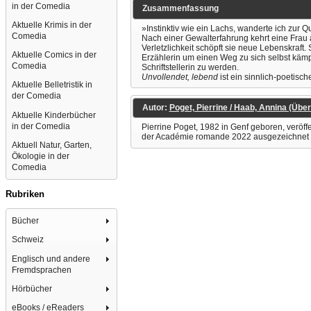
in der Comedia
Zusammenfassung
Aktuelle Krimis in der
»Instinktiv wie ein Lachs, wanderte ich zur 
Comedia
Nach einer Gewalterfahrung kehrt eine Frau a
Verletzlichkeit schöpft sie neue Lebenskraft.
Aktuelle Comics in der
Erzählerin um einen Weg zu sich selbst kämpf
Comedia
Schriftstellerin zu werden.
Unvollendet, lebend
ist ein sinnlich-poetisch
Aktuelle Belletristik in
der Comedia
Autor:
Poget, Pierrine / Haab, Annina (Über
Aktuelle Kinderbücher
in der Comedia
Pierrine Poget, 1982 in Genf geboren, veröff
der Académie romande 2022 ausgezeichnet als
Aktuell Natur, Garten,
Ökologie in der
Comedia
Rubriken
Bücher
Schweiz
Englisch und andere
Fremdsprachen
Hörbücher
eBooks / eReaders