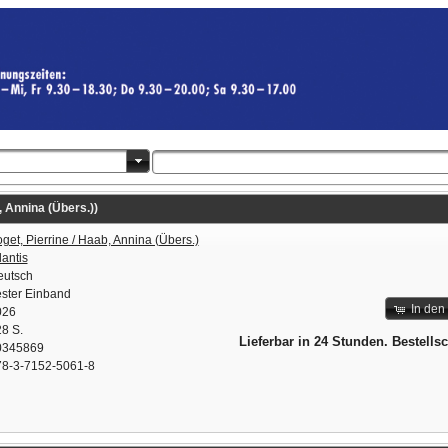
, Annina (Übers.))
get, Pierrine / Haab, Annina (Übers.)
lantis
eutsch
ster Einband
In den
026
8 S.
Lieferbar in 24 Stunden. Bestells
0345869
78-3-7152-5061-8