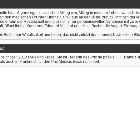
Quelle hinauf, ganz egal, dass schon Mittag war, Mittag in meinem Leben; was ich 
n den magischen Ort ihrer Kindheit, ein Haus an der Küste, zurück. Inmitten der le
 Sie erfährt die Mutterschaft und gibt sich einer geheimnisvollen Symbiose mit zwe
t, öffnet ihr die Kunst von Édouard Vuillard und Heidi Bucher die Augen. Sie wagt 
es Buch über Weiblichkeit und Liebe, das nicht zuletzt den unendlich zärtlichen Blick
s.)
entlicht seit 2013 Lyrik und Prosa. Sie ist Trägerin des Prix de poésie C. F. Ramuz
 auch in Frankreich für den Prix Médicis Essai nominiert.