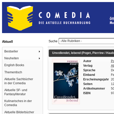
- Alle Rubriken -
Suche
Aktuell
Bestseller
Unvollendet, lebend (Poget, Pierrine / Haab
Neuheiten
Autor
Po
English Books
Verlag
At
Sprache
D
Thementisch
Einband
Fe
Aktuelle Sachbücher
Erscheinungsjahr
2
in der Comedia
Seiten
12
Artikelnummer
5
Aktuelle SF- und
ISBN
9
Fantasyliteratur
Kulinarisches in der
Comedia
Aktuelle Bilderbücher