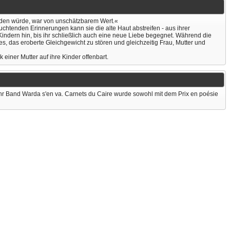
finden würde, war von unschätzbarem Wert.«
uchtenden Erinnerungen kann sie die alte Haut abstreifen - aus ihrer
i Kindern hin, bis ihr schließlich auch eine neue Liebe begegnet. Während die
es, das eroberte Gleichgewicht zu stören und gleichzeitig Frau, Mutter und
 einer Mutter auf ihre Kinder offenbart.
. Ihr Band Warda s'en va. Carnets du Caire wurde sowohl mit dem Prix en poésie