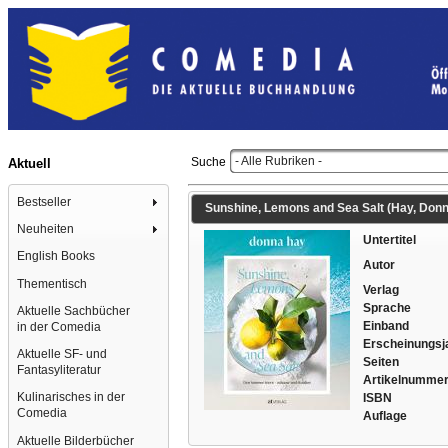
- Alle Rubriken -
Suche
Aktuell
Bestseller
Sunshine, Lemons and Sea Salt (Hay, Donna /
Neuheiten
Untertitel
English Books
Autor
Thementisch
Verlag
Sprache
Aktuelle Sachbücher
Einband
in der Comedia
Erscheinungsj
Aktuelle SF- und
Seiten
Fantasyliteratur
Artikelnumme
Kulinarisches in der
ISBN
Comedia
Auflage
Aktuelle Bilderbücher