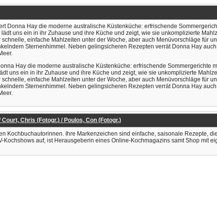
ert Donna Hay die moderne australische Küstenküche: erfrischende Sommergericht
dt uns ein in ihr Zuhause und ihre Küche und zeigt, wie sie unkomplizierte Mahlz
n für schnelle, einfache Mahlzeiten unter der Woche, aber auch Menüvorschläge f
nkelndem Sternenhimmel. Neben gelingsicheren Rezepten verrät Donna Hay auch ih
Meer.
 Donna Hay die moderne australische Küstenküche: erfrischende Sommergerichte m
t uns ein in ihr Zuhause und ihre Küche und zeigt, wie sie unkomplizierte Mahlzei
n für schnelle, einfache Mahlzeiten unter der Woche, aber auch Menüvorschläge f
nkelndem Sternenhimmel. Neben gelingsicheren Rezepten verrät Donna Hay auch ih
Meer.
 Court, Chris (Fotogr.) / Poulos, Con (Fotogr.)
hsten Kochbuchautorinnen. Ihre Markenzeichen sind einfache, saisonale Rezepte, 
n TV-Kochshows auf, ist Herausgeberin eines Online-Kochmagazins samt Shop mit eige