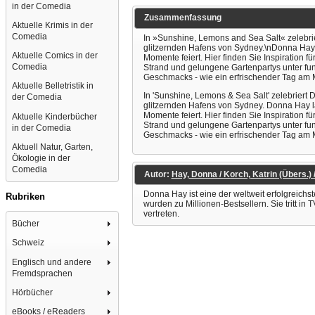
in der Comedia
Zusammenfassung
Aktuelle Krimis in der
Comedia
In »Sunshine, Lemons and Sea Salt« zelebri
glitzernden Hafens von Sydney.\nDonna Hay lä
Aktuelle Comics in der
Momente feiert. Hier finden Sie Inspiratio
Comedia
Strand und gelungene Gartenpartys unter fu
Geschmacks - wie ein erfrischender Tag am 
Aktuelle Belletristik in
In 'Sunshine, Lemons & Sea Salt' zelebriert
der Comedia
glitzernden Hafens von Sydney. Donna Hay läd
Momente feiert. Hier finden Sie Inspiratio
Aktuelle Kinderbücher
Strand und gelungene Gartenpartys unter fu
in der Comedia
Geschmacks - wie ein erfrischender Tag am 
Aktuell Natur, Garten,
Ökologie in der
Comedia
Autor:
Hay, Donna / Korch, Katrin (Übers.) /
Donna Hay ist eine der weltweit erfolgreic
Rubriken
wurden zu Millionen-Bestsellern. Sie tritt i
vertreten.
Bücher
Schweiz
Englisch und andere
Fremdsprachen
Hörbücher
eBooks / eReaders