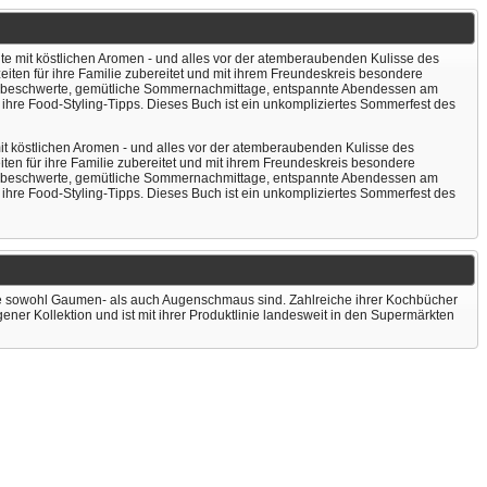
e mit köstlichen Aromen - und alles vor der atemberaubenden Kulisse des
eiten für ihre Familie zubereitet und mit ihrem Freundeskreis besondere
ür unbeschwerte, gemütliche Sommernachmittage, entspannte Abendessen am
re Food-Styling-Tipps. Dieses Buch ist ein unkompliziertes Sommerfest des
it köstlichen Aromen - und alles vor der atemberaubenden Kulisse des
ten für ihre Familie zubereitet und mit ihrem Freundeskreis besondere
ür unbeschwerte, gemütliche Sommernachmittage, entspannte Abendessen am
re Food-Styling-Tipps. Dieses Buch ist ein unkompliziertes Sommerfest des
die sowohl Gaumen- als auch Augenschmaus sind. Zahlreiche ihrer Kochbücher
ner Kollektion und ist mit ihrer Produktlinie landesweit in den Supermärkten