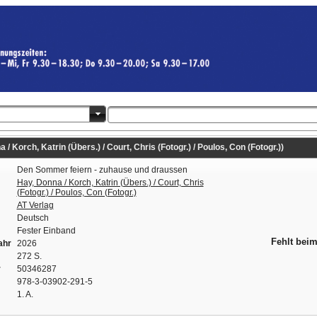
 Korch, Katrin (Übers.) / Court, Chris (Fotogr.) / Poulos, Con (Fotogr.))
Den Sommer feiern - zuhause und draussen
Hay, Donna / Korch, Katrin (Übers.) / Court, Chris
(Fotogr.) / Poulos, Con (Fotogr.)
AT Verlag
Deutsch
Fester Einband
Fehlt beim
ahr
2026
272 S.
r
50346287
978-3-03902-291-5
1. A.