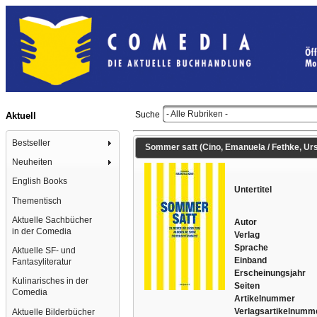
- Alle Rubriken -
Suche
Aktuell
Bestseller
Sommer satt (Cino, Emanuela / Fethke, Urs
Neuheiten
English Books
Untertitel
Thementisch
Aktuelle Sachbücher
Autor
in der Comedia
Verlag
Sprache
Aktuelle SF- und
Einband
Fantasyliteratur
Erscheinungsjahr
Kulinarisches in der
Seiten
Comedia
Artikelnummer
Verlagsartikelnumm
Aktuelle Bilderbücher