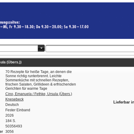
ula (Übers.))
70 Rezepte für heiße Tage, an denen die
Sonne richtig runterbrennt. Leichte
Sommerküche mit schnellen Rezepten,
frischen Salaten, Grillideen & erfrischenden
Gerichten für warme Tage
Cino, Emanuela / Fethke, Ursula (Übers.)
Knesebeck
Lieferbar i
Deutsch
Fester Einband
2026
184 S.
50356493
er
3056