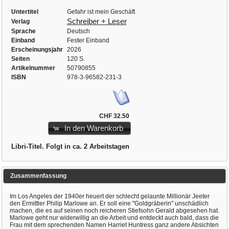
Untertitel
Gefahr ist mein Geschäft
Schreiber + Leser
Verlag
Sprache
Deutsch
Einband
Fester Einband
Erscheinungsjahr
2026
Seiten
120 S.
Artikelnummer
50790855
ISBN
978-3-96582-231-3
CHF 32.50
In den Warenkorb
Libri-Titel. Folgt in ca. 2 Arbeitstagen
Zusammenfassung
Im Los Angeles der 1940er heuert der schlecht gelaunte Millionär Jeeter
den Ermittler Philip Marlowe an. Er soll eine "Goldgräberin" unschädlich
machen, die es auf seinen noch reicheren Stiefsohn Gerald abgesehen hat.
Marlowe geht nur widerwillig an die Arbeit und entdeckt auch bald, dass die
Frau mit dem sprechenden Namen Harriet Huntress ganz andere Absichten